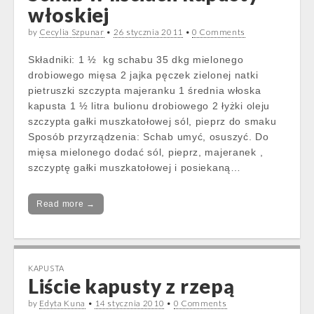
włoskiej
by
Cecylia Szpunar
•
26 stycznia 2011
•
0 Comments
Składniki: 1 ½ kg schabu 35 dkg mielonego
drobiowego mięsa 2 jajka pęczek zielonej natki
pietruszki szczypta majeranku 1 średnia włoska
kapusta 1 ½ litra bulionu drobiowego 2 łyżki oleju
szczypta gałki muszkatołowej sól, pieprz do smaku
Sposób przyrządzenia: Schab umyć, osuszyć. Do
mięsa mielonego dodać sól, pieprz, majeranek ,
szczyptę gałki muszkatołowej i posiekaną…
Read more →
KAPUSTA
Liście kapusty z rzepą
by
Edyta Kuna
•
14 stycznia 2010
•
0 Comments