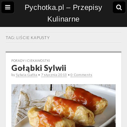
Pychotka.pl – Przepisy
Kulinarne
TAG:
LIŚCIE KAPUSTY
PORADY I CIEKAWOSTKI
Gołąbki Sylwii
by
Sylwia Gałka
•
7 stycznia 2013
•
0 Comments