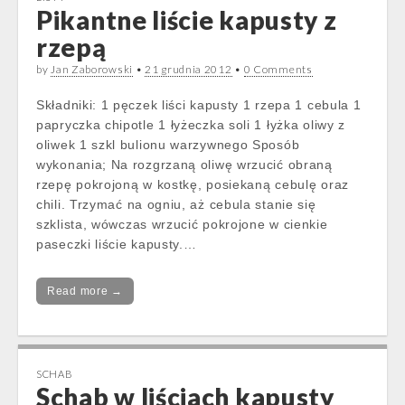
Pikantne liście kapusty z
rzepą
by
Jan Zaborowski
•
21 grudnia 2012
•
0 Comments
Składniki: 1 pęczek liści kapusty 1 rzepa 1 cebula 1
papryczka chipotle 1 łyżeczka soli 1 łyżka oliwy z
oliwek 1 szkl bulionu warzywnego Sposób
wykonania; Na rozgrzaną oliwę wrzucić obraną
rzepę pokrojoną w kostkę, posiekaną cebulę oraz
chili. Trzymać na ogniu, aż cebula stanie się
szklista, wówczas wrzucić pokrojone w cienkie
paseczki liście kapusty.…
Read more →
SCHAB
Schab w liściach kapusty