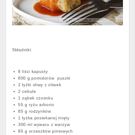
Składniki:
8 liści kapusty
800 g pomidorów puszki
2 łyżki oliwy z oliwek
2 cebule
1 ząbek czosnku
55 g ryżu arborio
85 g rodzynków
1 łyżka posiekanej mięty
300 ml wywaru z warzyw
85 g orzeszków piniowych