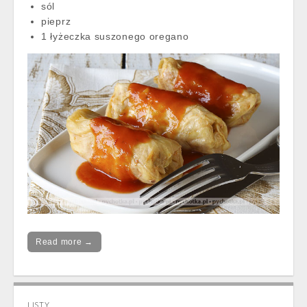
sól
pieprz
1 łyżeczka suszonego oregano
Read more →
LISTY