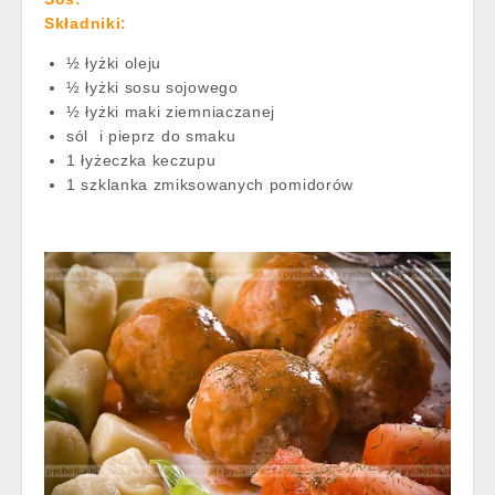
Składniki:
½ łyżki oleju
½ łyżki sosu sojowego
½ łyżki maki ziemniaczanej
sól i pieprz do smaku
1 łyżeczka keczupu
1 szklanka zmiksowanych pomidorów