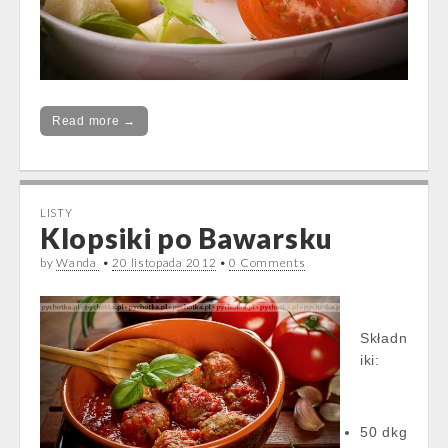
Read more →
LISTY
Klopsiki po Bawarsku
by
Wanda
•
20 listopada 2012
•
0 Comments
Składn
iki:
50 dkg