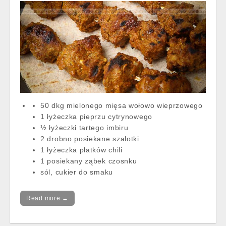
50 dkg mielonego mięsa wołowo wieprzowego
1 łyżeczka pieprzu cytrynowego
½ łyżeczki tartego imbiru
2 drobno posiekane szalotki
1 łyżeczka płatków chili
1 posiekany ząbek czosnku
sól, cukier do smaku
Read more →