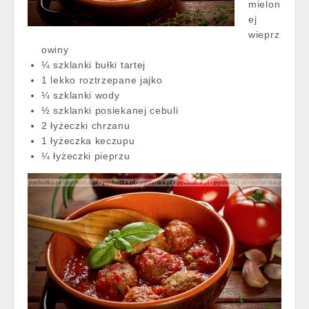
mielon
ej
wieprz
owiny
¼ szklanki bułki tartej
1 lekko roztrzepane jajko
¼ szklanki wody
½ szklanki posiekanej cebuli
2 łyżeczki chrzanu
1 łyżeczka keczupu
¼ łyżeczki pieprzu