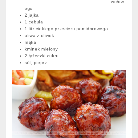
wołow
ego
2 jajka
1 cebula
1 litr ciekłego przecieru pomidorowego
oliwa z oliwek
mąka
kminek mielony
2 łyżeczki cukru
sól, pieprz