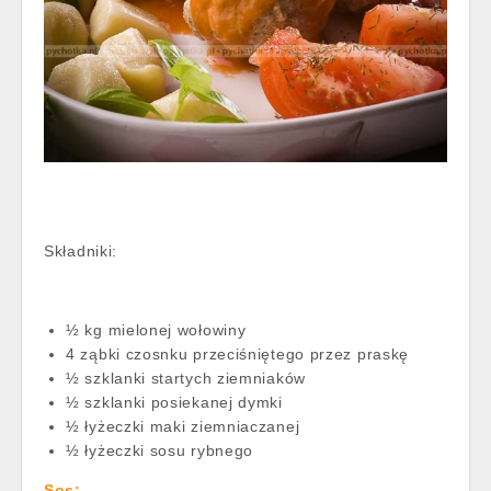
Składniki:
½ kg mielonej wołowiny
4 ząbki czosnku przeciśniętego przez praskę
½ szklanki startych ziemniaków
½ szklanki posiekanej dymki
½ łyżeczki maki ziemniaczanej
½ łyżeczki sosu rybnego
Sos: