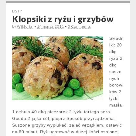
LISTY
Klopsiki z ryżu i grzybów
by
Wiktoria
•
24 marca 2011
•
0 Comments
Składn
iki: 20
dkg
ryżu 2
dkg
suszo
nych
borowi
ków 2
łyżki
masła
1 cebula 40 dkg pieczarek 2 łyżki tartego sera
Gouda 2 jajka sól, pieprz Sposób przyrządzenia:
Suszone grzyby wypłukać, zalać wrzątkiem, ostawić
na 60 minut. Ryż ugotować w dużej ilości osolonej