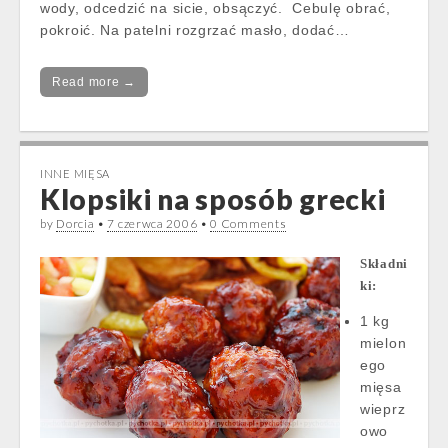
wody, odcedzić na sicie, obsączyć. Cebulę obrać,
pokroić. Na patelni rozgrzać masło, dodać…
Read more →
INNE MIĘSA
Klopsiki na sposób grecki
by
Dorcia
•
7 czerwca 2006
•
0 Comments
Składni
ki:
1 kg
mielon
ego
mięsa
wieprz
owo