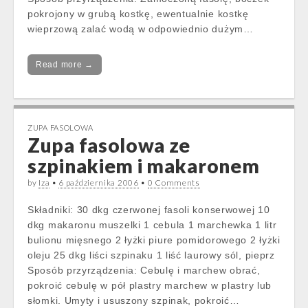
pokrojony w grubą kostkę, ewentualnie kostkę
wieprzową zalać wodą w odpowiednio dużym…
Read more →
ZUPA FASOLOWA
Zupa fasolowa ze
szpinakiem i makaronem
by
Iza
•
6 października 2006
•
0 Comments
Składniki: 30 dkg czerwonej fasoli konserwowej 10
dkg makaronu muszelki 1 cebula 1 marchewka 1 litr
bulionu mięsnego 2 łyżki piure pomidorowego 2 łyżki
oleju 25 dkg liści szpinaku 1 liść laurowy sól, pieprz
Sposób przyrządzenia: Cebulę i marchew obrać,
pokroić cebulę w pół plastry marchew w plastry lub
słomki. Umyty i ususzony szpinak, pokroić…