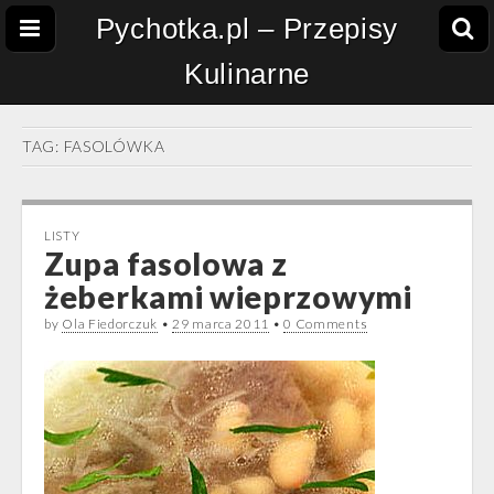
Pychotka.pl – Przepisy
Kulinarne
TAG:
FASOLÓWKA
LISTY
Zupa fasolowa z
żeberkami wieprzowymi
by
Ola Fiedorczuk
•
29 marca 2011
•
0 Comments