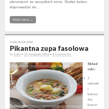
obrumienić ze wszystkich stron. Dodać bulion,
doprowadzić do…
Read more →
ZUPA FASOLOWA
Pikantna zupa fasolowa
by
Jolka
•
15 listopada 2006
•
0 Comments
Skład
niki:
2
szklank
i
kukury
dzy
konser