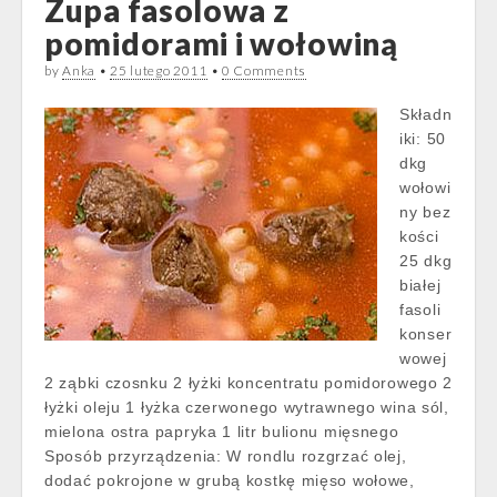
Zupa fasolowa z
pomidorami i wołowiną
by
Anka
•
25 lutego 2011
•
0 Comments
Składn
iki: 50
dkg
wołowi
ny bez
kości
25 dkg
białej
fasoli
konser
wowej
2 ząbki czosnku 2 łyżki koncentratu pomidorowego 2
łyżki oleju 1 łyżka czerwonego wytrawnego wina sól,
mielona ostra papryka 1 litr bulionu mięsnego
Sposób przyrządzenia: W rondlu rozgrzać olej,
dodać pokrojone w grubą kostkę mięso wołowe,