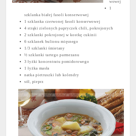
wowej
1
szklanka białej fasoli konserwowej
1 szklanka czerwonej fasoli konserwowej
4 strąki zielonych papryczek chili, pokrojonych
2 szklanki pokrojonej w kostkę cukinii
6 szklanek bulionu mięsnego
1/3 szklanki śmietany
½ szklanki tartego parmezanu
3 łyżki koncentratu pomidorowego
1 łyżka masła
natka pietruszki lub kolendry
sól, pieprz