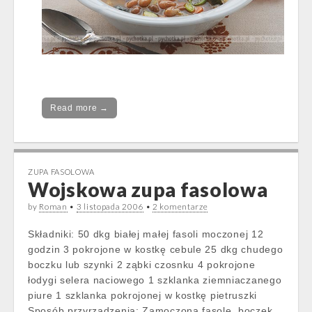
Read more →
ZUPA FASOLOWA
Wojskowa zupa fasolowa
by
Roman
•
3 listopada 2006
•
2 komentarze
Składniki: 50 dkg białej małej fasoli moczonej 12
godzin 3 pokrojone w kostkę cebule 25 dkg chudego
boczku lub szynki 2 ząbki czosnku 4 pokrojone
łodygi selera naciowego 1 szklanka ziemniaczanego
piure 1 szklanka pokrojonej w kostkę pietruszki
Sposób przyrządzenia: Zamoczoną fasolę, boczek