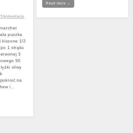
Read more →
•
5 komentarzy
 marchwi
mała puszka
i kiszone 1/2
 po 1 strąku
czerwonej 3
orowego 50
łyżki oliwy
ób
pokroić na
rchew i…