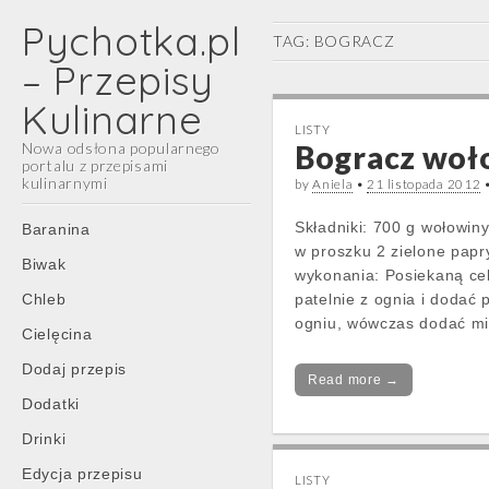
Pychotka.pl
TAG:
BOGRACZ
– Przepisy
Kulinarne
LISTY
Nowa odsłona popularnego
Bogracz woło
portalu z przepisami
kulinarnymi
by
Aniela
•
21 listopada 2012
Main
Skip
Składniki: 700 g wołowiny
Baranina
menu
to
w proszku 2 zielone papr
Biwak
content
wykonania: Posiekaną ce
Chleb
patelnie z ognia i dodać
ogniu, wówczas dodać m
Cielęcina
Dodaj przepis
Read more →
Dodatki
Drinki
Edycja przepisu
LISTY