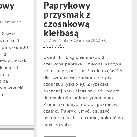
owy
Paprykowy
przysmak z
czosnkową
0 Comments
kiełbasą
 2 łyżki
by
Olga Kmita
•
10 marca 2012
•
0
czosnku 1
Comments
w proszku 600
i 1
Składniki: 1 kg ziemniaków 1
aurowy kminek
czerwona papryka 1 zielona papryka 1
żki mąki 1
żółta papryka 1 por / biała część/ 25
ania;
dkg czosnkowej kiełbasy 2 ząbki
ć na
czosnku3 łyżki oleju 2 łyżeczki
ym wrzucić
suszonej natki pietruszki sól, pieprz
o i…
do smaku Sposób przyrządzenia:
Ziemniaki umyć, obrać i pokroić w
cząstki. Papryki umyć, osuszyć
usunąć gniazda nasienne, pokroić na
małe kawałki.…