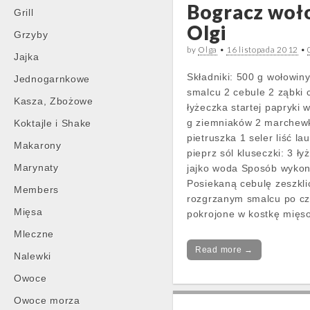
Bogracz woł
Grill
Olgi
Grzyby
by
Olga
•
16 listopada 2012
•
Jajka
Składniki: 500 g wołowiny
Jednogarnkowe
smalcu 2 cebule 2 ząbki 
Kasza, Zbożowe
łyżeczka startej papryki 
g ziemniaków 2 marchewk
Koktajle i Shake
pietruszka 1 seler liść l
Makarony
pieprz sól kluseczki: 3 ły
Marynaty
jajko woda Sposób wykon
Posiekaną cebulę zeszkli
Members
rozgrzanym smalcu po cz
Mięsa
pokrojone w kostkę mięs
Mleczne
Read more →
Nalewki
Owoce
Owoce morza