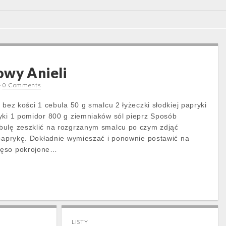
wy Anieli
•
0 Comments
 bez kości 1 cebula 50 g smalcu 2 łyżeczki słodkiej papryki
yki 1 pomidor 800 g ziemniaków sól pieprz Sposób
bulę zeszklić na rozgrzanym smalcu po czym zdjąć
 paprykę. Dokładnie wymieszać i ponownie postawić na
ięso pokrojone…
LISTY