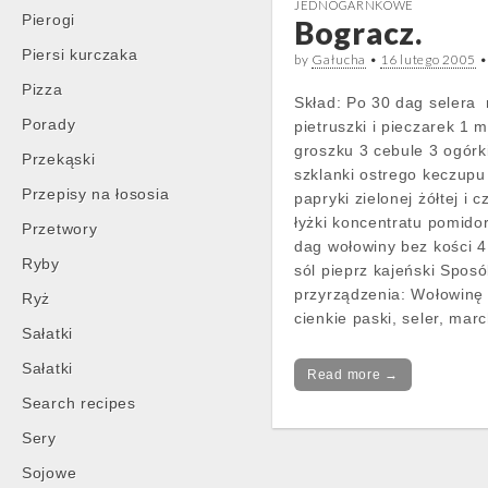
JEDNOGARNKOWE
Pierogi
Bogracz.
Piersi kurczaka
by
Gałucha
•
16 lutego 2005
Pizza
Skład: Po 30 dag selera
Porady
pietruszki i pieczarek 1 
groszku 3 cebule 3 ogórk
Przekąski
szklanki ostrego keczupu
Przepisy na łososia
papryki zielonej żółtej i 
łyżki koncentratu pomid
Przetwory
dag wołowiny bez kości 4 
Ryby
sól pieprz kajeński Spos
przyrządzenia: Wołowinę 
Ryż
cienkie paski, seler, ma
Sałatki
Sałatki
Read more →
Search recipes
Sery
Sojowe