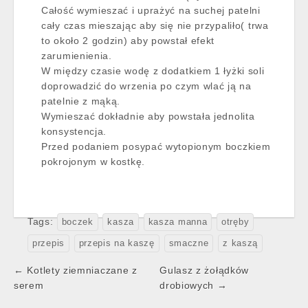
Całość wymieszać i uprażyć na suchej patelni
cały czas mieszając aby się nie przypaliło( trwa
to około 2 godzin) aby powstał efekt
zarumienienia.
W między czasie wodę z dodatkiem 1 łyżki soli
doprowadzić do wrzenia po czym wlać ją na
patelnie z mąką.
Wymieszać dokładnie aby powstała jednolita
konsystencja.
Przed podaniem posypać wytopionym boczkiem
pokrojonym w kostkę.
Tags:
boczek
kasza
kasza manna
otręby
przepis
przepis na kaszę
smaczne
z kaszą
Post
← Kotlety ziemniaczane z
Gulasz z żołądków
navigation
serem
drobiowych →