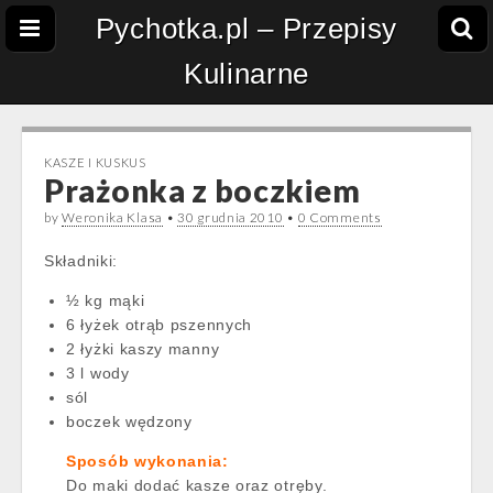
Pychotka.pl – Przepisy
Kulinarne
KASZE I KUSKUS
Prażonka z boczkiem
by
Weronika Klasa
•
30 grudnia 2010
•
0 Comments
Składniki:
½ kg mąki
6 łyżek otrąb pszennych
2 łyżki kaszy manny
3 l wody
sól
boczek wędzony
Sposób wykonania:
Do maki dodać kasze oraz otręby.