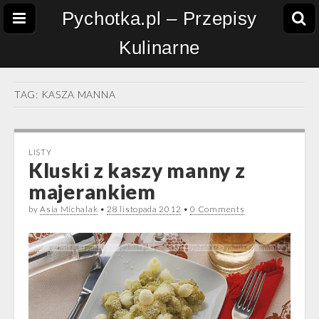
Pychotka.pl – Przepisy
Kulinarne
TAG:
KASZA MANNA
LISTY
Kluski z kaszy manny z
majerankiem
by
Asia Michalak
•
28 listopada 2012
•
0 Comments