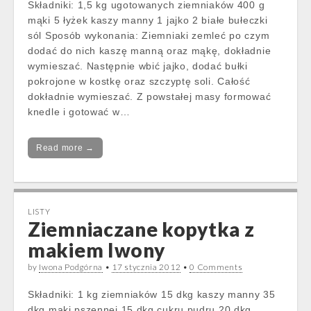
Składniki: 1,5 kg ugotowanych ziemniaków 400 g
mąki 5 łyżek kaszy manny 1 jajko 2 białe bułeczki
sól Sposób wykonania: Ziemniaki zemleć po czym
dodać do nich kaszę manną oraz mąkę, dokładnie
wymieszać. Następnie wbić jajko, dodać bułki
pokrojone w kostkę oraz szczyptę soli. Całość
dokładnie wymieszać. Z powstałej masy formować
knedle i gotować w…
Read more →
LISTY
Ziemniaczane kopytka z
makiem Iwony
by
Iwona Podgórna
•
17 stycznia 2012
•
0 Comments
Składniki: 1 kg ziemniaków 15 dkg kaszy manny 35
dkg mąki pszennej 15 dkg cukru pudru 20 dkg