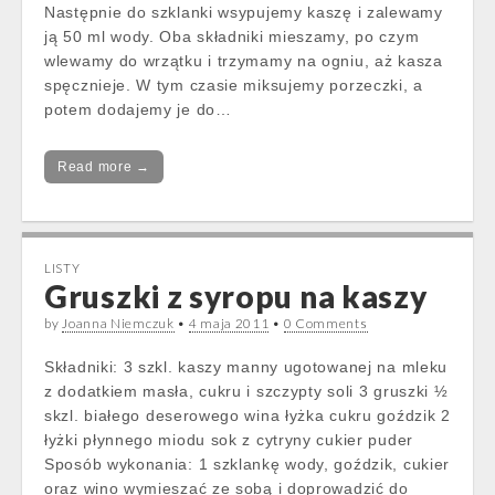
Następnie do szklanki wsypujemy kaszę i zalewamy
ją 50 ml wody. Oba składniki mieszamy, po czym
wlewamy do wrzątku i trzymamy na ogniu, aż kasza
spęcznieje. W tym czasie miksujemy porzeczki, a
potem dodajemy je do…
Read more →
LISTY
Gruszki z syropu na kaszy
by
Joanna Niemczuk
•
4 maja 2011
•
0 Comments
Składniki: 3 szkl. kaszy manny ugotowanej na mleku
z dodatkiem masła, cukru i szczypty soli 3 gruszki ½
skzl. białego deserowego wina łyżka cukru goździk 2
łyżki płynnego miodu sok z cytryny cukier puder
Sposób wykonania: 1 szklankę wody, goździk, cukier
oraz wino wymieszać ze sobą i doprowadzić do