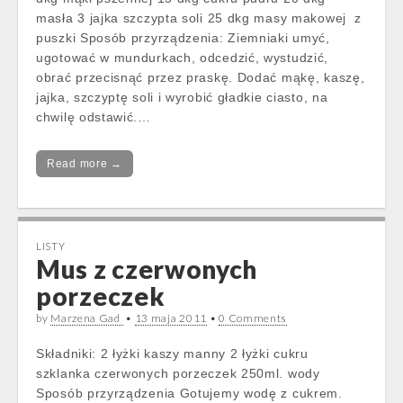
masła 3 jajka szczypta soli 25 dkg masy makowej z
puszki Sposób przyrządzenia: Ziemniaki umyć,
ugotować w mundurkach, odcedzić, wystudzić,
obrać przecisnąć przez praskę. Dodać mąkę, kaszę,
jajka, szczyptę soli i wyrobić gładkie ciasto, na
chwilę odstawić.…
Read more →
LISTY
Mus z czerwonych
porzeczek
by
Marzena Gad
•
13 maja 2011
•
0 Comments
Składniki: 2 łyżki kaszy manny 2 łyżki cukru
szklanka czerwonych porzeczek 250ml. wody
Sposób przyrządzenia Gotujemy wodę z cukrem.