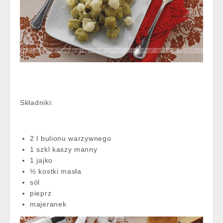
Składniki:
2 l bulionu warzywnego
1 szkl kaszy manny
1 jajko
½ kostki masła
sól
pieprz
majeranek