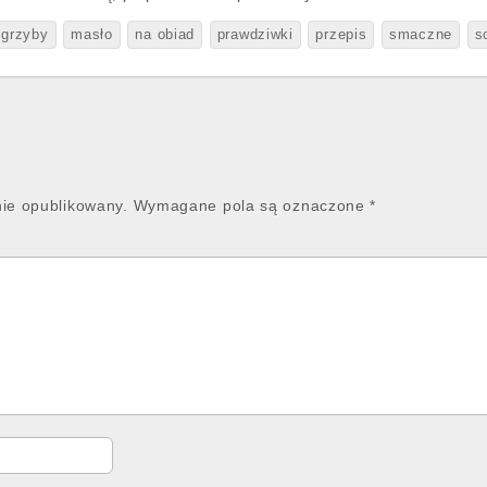
grzyby
masło
na obiad
prawdziwki
przepis
smaczne
s
nie opublikowany.
Wymagane pola są oznaczone
*