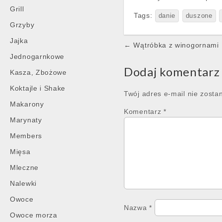
Grill
Tags:
danie
duszone
Grzyby
Jajka
Post
← Wątróbka z winogornami
navigation
Jednogarnkowe
Dodaj komentarz
Kasza, Zbożowe
Koktajle i Shake
Twój adres e-mail nie zosta
Makarony
Komentarz
*
Marynaty
Members
Mięsa
Mleczne
Nalewki
Owoce
Nazwa
*
Owoce morza