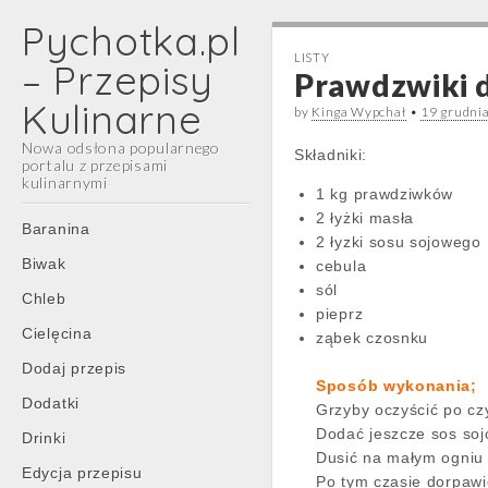
Pychotka.pl
LISTY
– Przepisy
Prawdzwiki 
Kulinarne
by
Kinga Wypchał
•
19 grudni
Nowa odsłona popularnego
Składniki:
portalu z przepisami
kulinarnymi
1 kg prawdziwków
2 łyżki masła
Main
Skip
Baranina
2 łyzki sosu sojowego
menu
to
Biwak
cebula
content
sól
Chleb
pieprz
Cielęcina
ząbek czosnku
Dodaj przepis
Sposób wykonania;
Dodatki
Grzyby oczyścić po cz
Dodać jeszcze sos soj
Drinki
Dusić na małym ogniu 
Edycja przepisu
Po tym czasie dorpawi