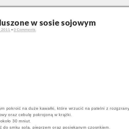
duszone w sosie sojowym
a 2011
•
0 Comments
ym pokroić na duże kawałki, które wrzucić na patelni z rozgzra
owy oraz cebulę pokrojoną w krążki.
około 30 mniut.
ć do smku solą, pieprzem oraz posiekanym czosnkiem.