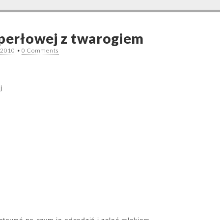
 perłowej z twarogiem
 2010
•
0 Comments
j