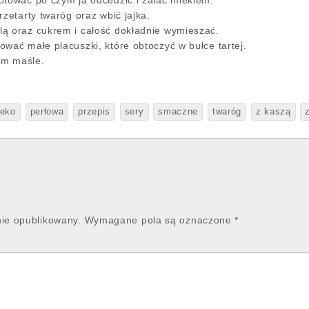
otować po czym ja odcedzić i zalać mlekiem.
rzetarty twaróg oraz wbić jajka.
ą oraz cukrem i całość dokładnie wymieszać.
wać małe placuszki, które obtoczyć w bułce tartej.
ym maśle.
eko
perłowa
przepis
sery
smaczne
twaróg
z kaszą
nie opublikowany.
Wymagane pola są oznaczone
*