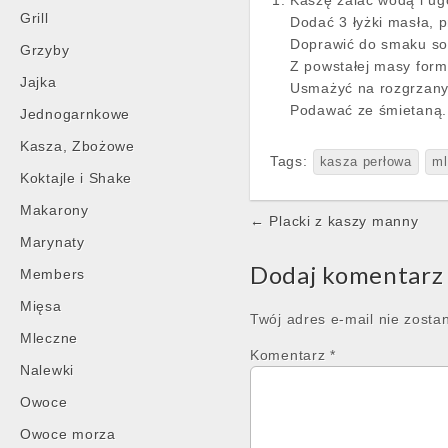
Kaszę zalać wodą i ug
Grill
Dodać 3 łyżki masła, p
Doprawić do smaku sol
Grzyby
Z powstałej masy formo
Jajka
Usmażyć na rozgrzan
Podawać ze śmietaną.
Jednogarnkowe
Kasza, Zbożowe
Tags:
kasza perłowa
ml
Koktajle i Shake
Makarony
Post
← Placki z kaszy manny
navigation
Marynaty
Dodaj komentarz
Members
Mięsa
Twój adres e-mail nie zosta
Mleczne
Komentarz
*
Nalewki
Owoce
Owoce morza