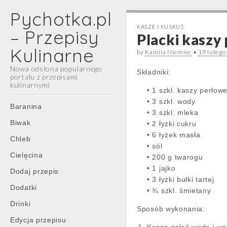
Pychotka.pl
KASZE I KUSKUS
– Przepisy
Placki kaszy
Kulinarne
by
Kamila Niemiec
•
19 lutego
Nowa odsłona popularnego
Składniki:
portalu z przepisami
kulinarnymi
• 1 szkl. kaszy perłowe
• 3 szkl. wody
Main
Skip
Baranina
• 3 szkl. mleka
menu
to
Biwak
• 2 łyzki cukru
content
• 6 łyżek masła
Chleb
• sól
Cielęcina
• 200 g twarogu
• 1 jajko
Dodaj przepis
• 3 łyżki bułki tartej
Dodatki
• ¾ szkl. śmietany
Drinki
Sposób wykonania:
Edycja przepisu