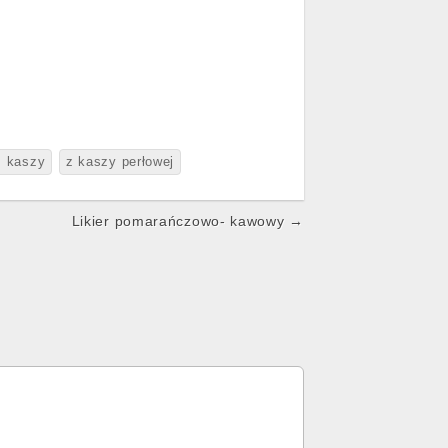
z kaszy
z kaszy perłowej
Likier pomarańczowo- kawowy →