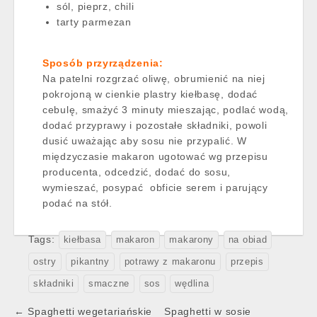
sól, pieprz, chili
tarty parmezan
Sposób przyrządzenia:
Na patelni rozgrzać oliwę, obrumienić na niej
pokrojoną w cienkie plastry kiełbasę, dodać
cebulę, smażyć 3 minuty mieszając, podlać wodą,
dodać przyprawy i pozostałe składniki, powoli
dusić uważając aby sosu nie przypalić. W
międzyczasie makaron ugotować wg przepisu
producenta, odcedzić, dodać do sosu,
wymieszać, posypać obficie serem i parujący
podać na stół.
Tags:
kiełbasa
makaron
makarony
na obiad
ostry
pikantny
potrawy z makaronu
przepis
składniki
smaczne
sos
wędlina
Post
← Spaghetti wegetariańskie
Spaghetti w sosie