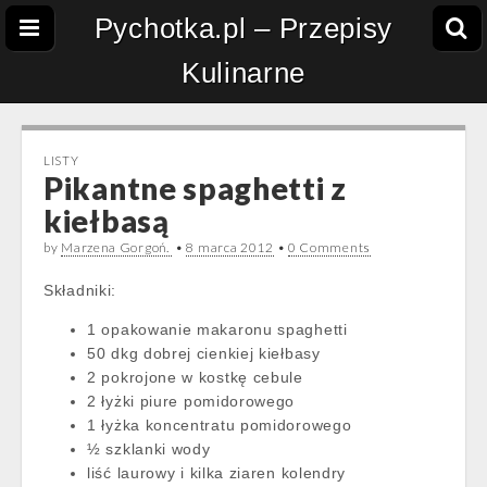
Pychotka.pl – Przepisy
Kulinarne
LISTY
Pikantne spaghetti z
kiełbasą
by
Marzena Gorgoń.
•
8 marca 2012
•
0 Comments
Składniki:
1 opakowanie makaronu spaghetti
50 dkg dobrej cienkiej kiełbasy
2 pokrojone w kostkę cebule
2 łyżki piure pomidorowego
1 łyżka koncentratu pomidorowego
½ szklanki wody
liść laurowy i kilka ziaren kolendry