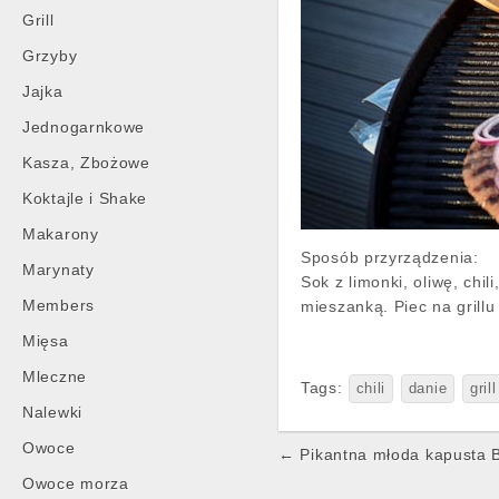
Grill
Grzyby
Jajka
Jednogarnkowe
Kasza, Zbożowe
Koktajle i Shake
Makarony
Sposób przyrządzenia:
Marynaty
Sok z limonki, oliwę, ch
Members
mieszanką. Piec na grill
Mięsa
Mleczne
Tags:
chili
danie
grill
Nalewki
Owoce
Post
← Pikantna młoda kapusta B
navigation
Owoce morza