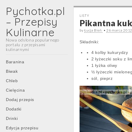
Pychotka.pl
LISTY
– Przepisy
Pikantna kuk
Kulinarne
by
Łucja Bień
•
26 marca 201
Nowa odsłona popularnego
Składniki:
portalu z przepisami
kulinarnymi
4 kolby kukurydzy
2 łyżeczki soku z li
Main
Skip
Baranina
1 łyżka oliwy
menu
to
Biwak
½ łyżeczki mieloneg
content
sól, pieprz
Chleb
Cielęcina
Dodaj przepis
Dodatki
Drinki
Edycja przepisu