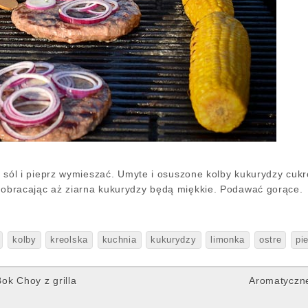
ili, sól i pieprz wymieszać. Umyte i osuszone kolby kukurydzy 
u obracając aż ziarna kukurydzy będą miękkie. Podawać gorące.
kolby
kreolska
kuchnia
kukurydzy
limonka
ostre
pi
ok Choy z grilla
Aromatyczne