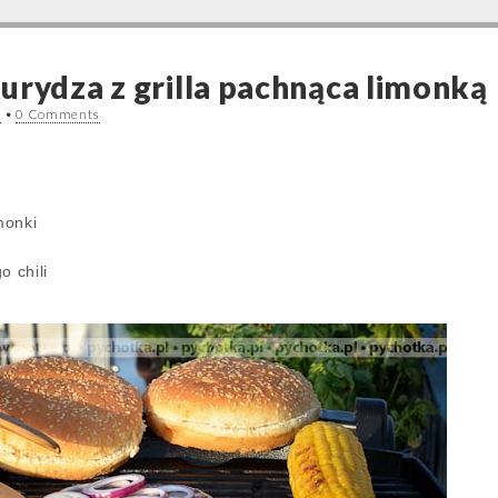
urydza z grilla pachnąca limonką
2
•
0 Comments
monki
o chili