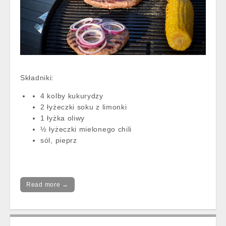
Składniki:
4 kolby kukurydzy
2 łyżeczki soku z limonki
1 łyżka oliwy
½ łyżeczki mielonego chili
sól, pieprz
Read more →