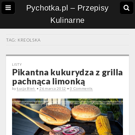
Pychotka.pl – Przepisy
Kulinarne
TAG:
KREOLSKA
LISTY
Pikantna kukurydza z grilla
pachnąca limonką
by
Łucja Bień
•
26 marca 2012
•
0 Comments