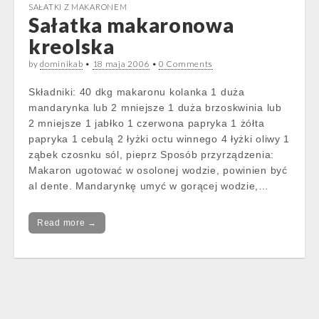
SAŁATKI Z MAKARONEM
Sałatka makaronowa
kreolska
by
dominikab
•
18 maja 2006
•
0 Comments
Składniki: 40 dkg makaronu kolanka 1 duża
mandarynka lub 2 mniejsze 1 duża brzoskwinia lub
2 mniejsze 1 jabłko 1 czerwona papryka 1 żółta
papryka 1 cebulą 2 łyżki octu winnego 4 łyżki oliwy 1
ząbek czosnku sól, pieprz Sposób przyrządzenia:
Makaron ugotować w osolonej wodzie, powinien być
al dente. Mandarynkę umyć w gorącej wodzie,…
Read more →