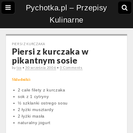
Pychotka.pl – Przepisy
Kulinarne
PIERSI Z KURCZAKA
Piersi z kurczaka w
pikantnym sosie
by
Iza
•
30 września 2006
•
0 Comments
Składniki:
2 całe filety z kurczaka
sok z 1 cytryny
½ szklanki ostrego sosu
2 łyżki musztardy
2 łyżki masła
naturalny jogurt