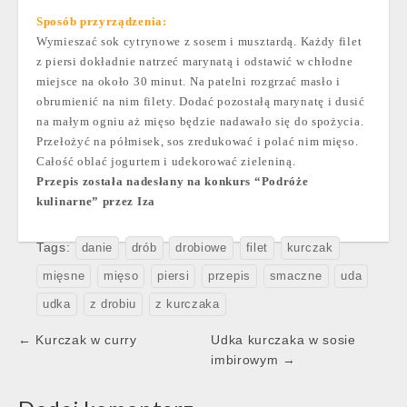
Sposób przyrządzenia:
Wymieszać sok cytrynowe z sosem i musztardą. Każdy filet
z piersi dokładnie natrzeć marynatą i odstawić w chłodne
miejsce na około 30 minut. Na patelni rozgrzać masło i
obrumienić na nim filety. Dodać pozostałą marynatę i dusić
na małym ogniu aż mięso będzie nadawało się do spożycia.
Przełożyć na półmisek, sos zredukować i polać nim mięso.
Całość oblać jogurtem i udekorować zieleniną.
Przepis została nadesłany na konkurs “Podróże
kulinarne” przez Iza
Tags:
danie
drób
drobiowe
filet
kurczak
mięsne
mięso
piersi
przepis
smaczne
uda
udka
z drobiu
z kurczaka
Post
← Kurczak w curry
Udka kurczaka w sosie
navigation
imbirowym →