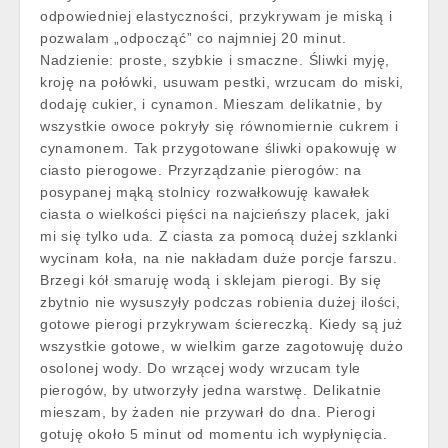
odpowiedniej elastyczności, przykrywam je miską i
pozwalam „odpocząć” co najmniej 20 minut.
Nadzienie: proste, szybkie i smaczne. Śliwki myję,
kroję na połówki, usuwam pestki, wrzucam do miski,
dodaję cukier, i cynamon. Mieszam delikatnie, by
wszystkie owoce pokryły się równomiernie cukrem i
cynamonem. Tak przygotowane śliwki opakowuję w
ciasto pierogowe. Przyrządzanie pierogów: na
posypanej mąką stolnicy rozwałkowuję kawałek
ciasta o wielkości pięści na najcieńszy placek, jaki
mi się tylko uda. Z ciasta za pomocą dużej szklanki
wycinam koła, na nie nakładam duże porcje farszu.
Brzegi kół smaruję wodą i sklejam pierogi. By się
zbytnio nie wysuszyły podczas robienia dużej ilości,
gotowe pierogi przykrywam ściereczką. Kiedy są już
wszystkie gotowe, w wielkim garze zagotowuję dużo
osolonej wody. Do wrzącej wody wrzucam tyle
pierogów, by utworzyły jedna warstwę. Delikatnie
mieszam, by żaden nie przywarł do dna. Pierogi
gotuję około 5 minut od momentu ich wypłynięcia.