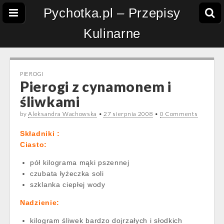
Pychotka.pl – Przepisy
Kulinarne
PIEROGI
Pierogi z cynamonem i
śliwkami
by
Aleksandra Wachowska
•
27 sierpnia 2008
•
0 Comments
Składniki :
Ciasto:
pół kilograma mąki pszennej
czubata łyżeczka soli
szklanka ciepłej wody
Nadzienie:
kilogram śliwek bardzo dojrzałych i słodkich