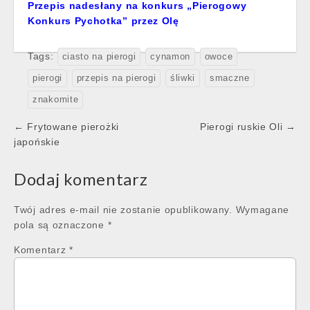
Przepis nadesłany na konkurs „Pierogowy
Konkurs Pychotka” przez Olę
Tags:
ciasto na pierogi
cynamon
owoce
pierogi
przepis na pierogi
śliwki
smaczne
znakomite
Post
← Frytowane pierożki
Pierogi ruskie Oli →
navigation
japońskie
Dodaj komentarz
Twój adres e-mail nie zostanie opublikowany.
Wymagane
pola są oznaczone
*
Komentarz
*