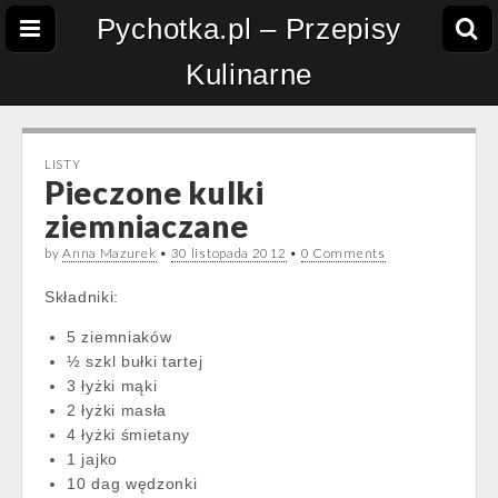
Pychotka.pl – Przepisy
Kulinarne
LISTY
Pieczone kulki
ziemniaczane
by
Anna Mazurek
•
30 listopada 2012
•
0 Comments
Składniki:
5 ziemniaków
½ szkl bułki tartej
3 łyżki mąki
2 łyżki masła
4 łyżki śmietany
1 jajko
10 dag wędzonki