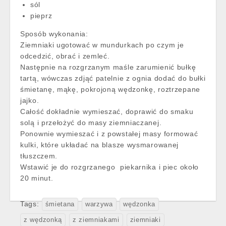
sól
pieprz
Sposób wykonania:
Ziemniaki ugotować w mundurkach po czym je
odcedzić, obrać i zemleć.
Następnie na rozgrzanym maśle zarumienić bułkę
tartą, wówczas zdjąć patelnie z ognia dodać do bułki
śmietanę, mąkę, pokrojoną wędzonkę, roztrzepane
jajko.
Całość dokładnie wymieszać, doprawić do smaku
solą i przełożyć do masy ziemniaczanej.
Ponownie wymieszać i z powstałej masy formować
kulki, które układać na blasze wysmarowanej
tłuszczem.
Wstawić je do rozgrzanego piekarnika i piec około
20 minut.
Tags:
śmietana
warzywa
wędzonka
z wędzonką
z ziemniakami
ziemniaki