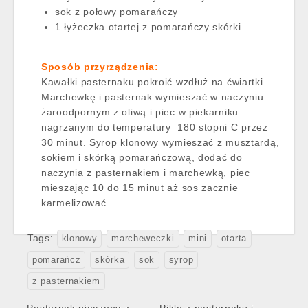
sok z połowy pomarańczy
1 łyżeczka otartej z pomarańczy skórki
Sposób przyrządzenia:
Kawałki pasternaku pokroić wzdłuż na ćwiartki.
Marchewkę i pasternak wymieszać w naczyniu
żaroodpornym z oliwą i piec w piekarniku
nagrzanym do temperatury 180 stopni C przez
30 minut. Syrop klonowy wymieszać z musztardą,
sokiem i skórką pomarańczową, dodać do
naczynia z pasternakiem i marchewką, piec
mieszając 10 do 15 minut aż sos zacznie
karmelizować.
Tags:
klonowy
marcheweczki
mini
otarta
pomarańcz
skórka
sok
syrop
z pasternakiem