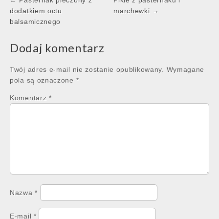
Post
← Pasternak pieczony z
Pikle z pasternaku i
navigation
dodatkiem octu
marchewki →
balsamicznego
Dodaj komentarz
Twój adres e-mail nie zostanie opublikowany.
Wymagane
pola są oznaczone
*
Komentarz
*
Nazwa
*
E-mail
*