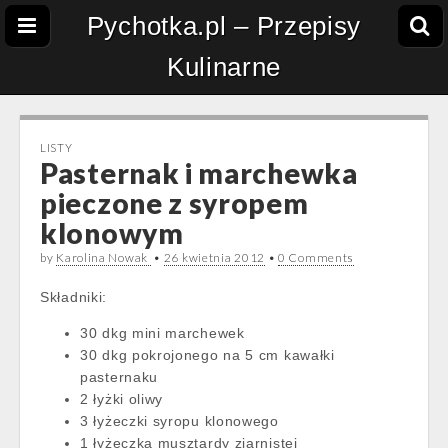
Pychotka.pl – Przepisy
Kulinarne
LISTY
Pasternak i marchewka
pieczone z syropem
klonowym
by
Karolina Nowak
•
26 kwietnia 2012
•
0 Comments
Składniki:
30 dkg mini marchewek
30 dkg pokrojonego na 5 cm kawałki
pasternaku
2 łyżki oliwy
3 łyżeczki syropu klonowego
1 łyżeczka musztardy ziarnistej