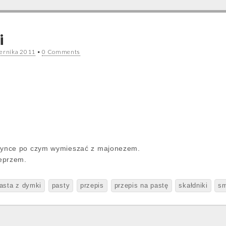
i
iernika 2011
•
0 Comments
ynce po czym wymieszać z majonezem.
eprzem.
asta z dymki
pasty
przepis
przepis na pastę
skałdniki
s