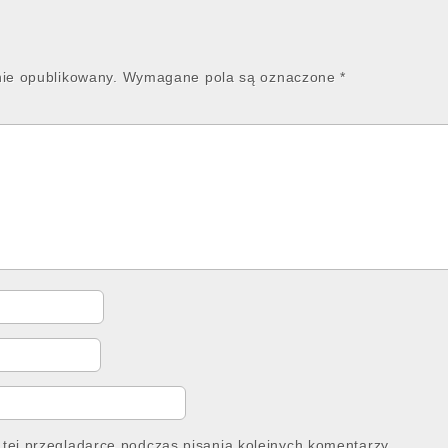
nie opublikowany.
Wymagane pola są oznaczone
*
tej przeglądarce podczas pisania kolejnych komentarzy.