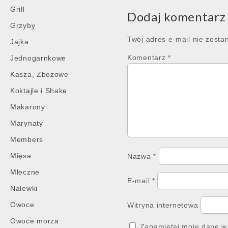
navigation
Grill
Dodaj komentarz
Grzyby
Twój adres e-mail nie zosta
Jajka
Komentarz
*
Jednogarnkowe
Kasza, Zbożowe
Koktajle i Shake
Makarony
Marynaty
Members
Mięsa
Nazwa
*
Mleczne
E-mail
*
Nalewki
Owoce
Witryna internetowa
Owoce morza
Zapamiętaj moje dane w 