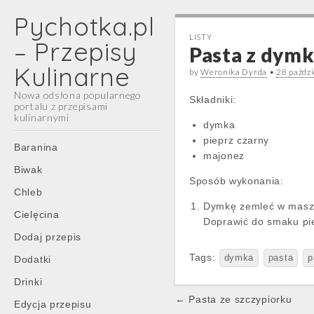
Pychotka.pl
LISTY
– Przepisy
Pasta z dymk
Kulinarne
by
Weronika Dyrda
•
28 paźdz
Nowa odsłona popularnego
Składniki:
portalu z przepisami
kulinarnymi
dymka
pieprz czarny
Main
Skip
Baranina
majonez
menu
to
Biwak
content
Sposób wykonania:
Chleb
Dymkę zemleć w masz
Cielęcina
Doprawić do smaku pi
Dodaj przepis
Tags:
dymka
pasta
p
Dodatki
Drinki
Post
← Pasta ze szczypiorku
Edycja przepisu