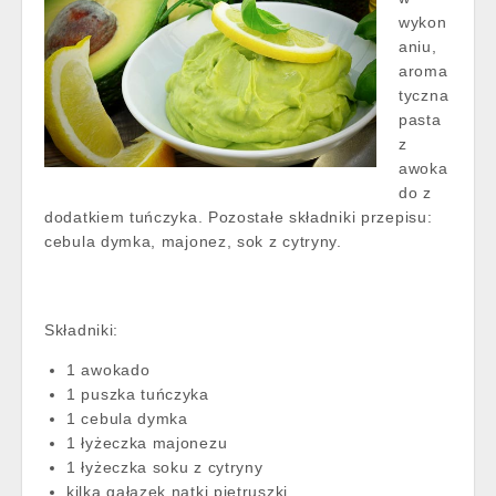
wykon
aniu,
aroma
tyczna
pasta
z
awoka
do z
dodatkiem tuńczyka. Pozostałe składniki przepisu:
cebula dymka, majonez, sok z cytryny.
Składniki:
1 awokado
1 puszka tuńczyka
1 cebula dymka
1 łyżeczka majonezu
1 łyżeczka soku z cytryny
kilka gałązek natki pietruszki