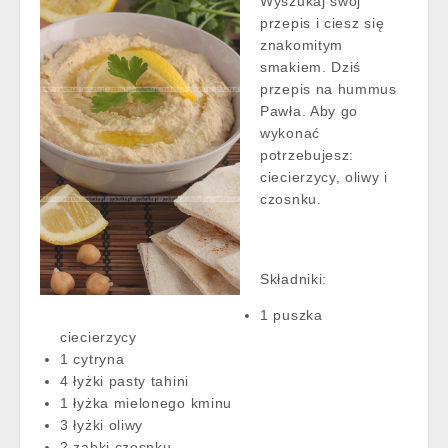
Wyszukaj swój
przepis i ciesz się
znakomitym
smakiem. Dziś
przepis na hummus
Pawła. Aby go
wykonać
potrzebujesz:
ciecierzycy, oliwy i
czosnku.
Składniki:
1 puszka
ciecierzycy
1 cytryna
4 łyżki pasty tahini
1 łyżka mielonego kminu
3 łyżki oliwy
2 ząbki czosnku