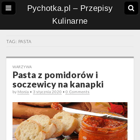
Pychotka.pl – Przepisy
Kulinarne
TAG:
PASTA
WARZYWA
Pasta z pomidorów i
soczewicy na kanapki
by
Monia
•
3 stycznia 2020
•
0 Comments