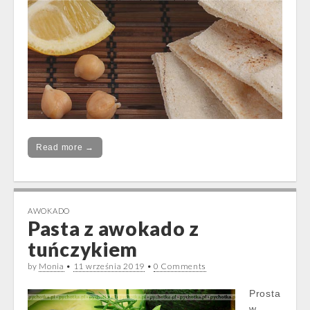
Read more →
AWOKADO
Pasta z awokado z
tuńczykiem
by
Monia
•
11 września 2019
•
0 Comments
Prosta
w