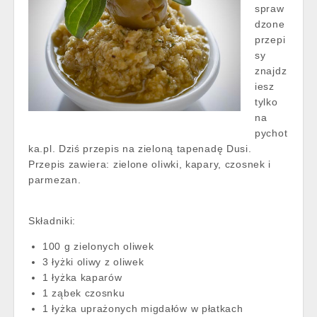
spraw
dzone
przepi
sy
znajdz
iesz
tylko
na
pychot
ka.pl. Dziś przepis na zieloną tapenadę Dusi.
Przepis zawiera: zielone oliwki, kapary, czosnek i
parmezan.
Składniki:
100 g zielonych oliwek
3 łyżki oliwy z oliwek
1 łyżka kaparów
1 ząbek czosnku
1 łyżka uprażonych migdałów w płatkach