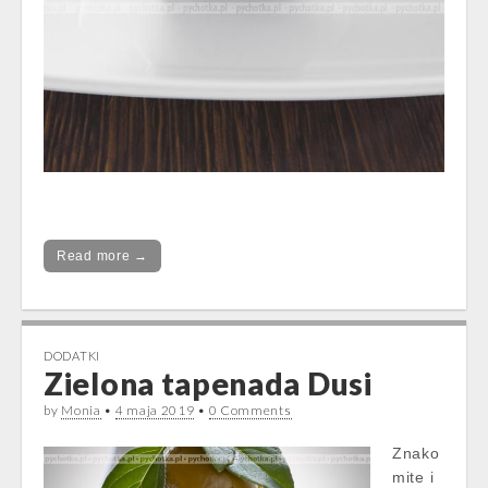
Read more →
DODATKI
Zielona tapenada Dusi
by
Monia
•
4 maja 2019
•
0 Comments
Znako
mite i