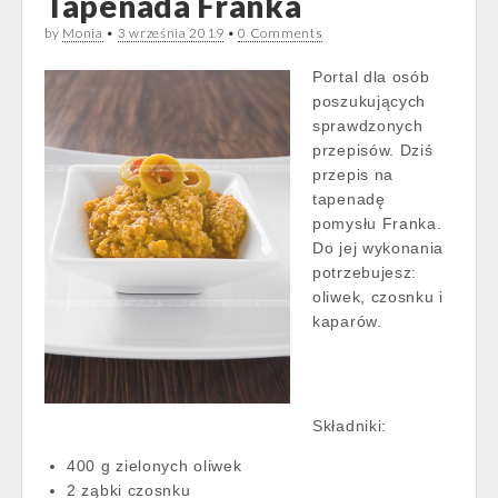
Tapenada Franka
by
Monia
•
3 września 2019
•
0 Comments
Portal dla osób
poszukujących
sprawdzonych
przepisów. Dziś
przepis na
tapenadę
pomysłu Franka.
Do jej wykonania
potrzebujesz:
oliwek, czosnku i
kaparów.
Składniki:
400 g zielonych oliwek
2 ząbki czosnku