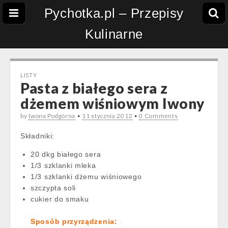
Pychotka.pl – Przepisy
Kulinarne
LISTY
Pasta z białego sera z
dżemem wiśniowym Iwony
by
Iwona Podgórna
•
11 stycznia 2012
•
0 Comments
Składniki:
20 dkg białego sera
1/3 szklanki mleka
1/3 szklanki dżemu wiśniowego
szczypta soli
cukier do smaku
Sposób przyrządzenia: