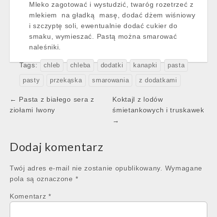
Mleko zagotować i wystudzić, twaróg rozetrzeć z
mlekiem na gładką masę, dodać dżem wiśniowy
i szczyptę soli, ewentualnie dodać cukier do
smaku, wymieszać. Pastą można smarować
naleśniki.
Tags:
chleb
chleba
dodatki
kanapki
pasta
pasty
przekąska
smarowania
z dodatkami
Post
← Pasta z białego sera z
Koktajl z lodów
navigation
ziołami Iwony
śmietankowych i truskawek
→
Dodaj komentarz
Twój adres e-mail nie zostanie opublikowany.
Wymagane
pola są oznaczone
*
Komentarz
*