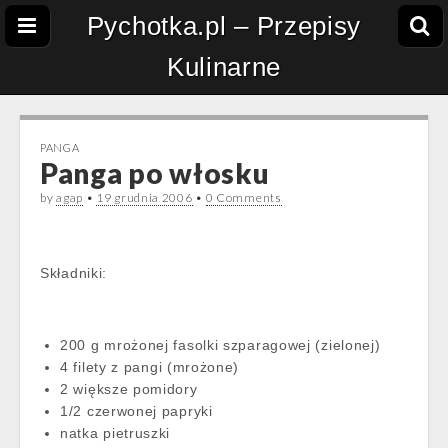
Pychotka.pl – Przepisy
Kulinarne
PANGA
Panga po włosku
by
agap
•
19 grudnia 2006
•
0 Comments
Składniki:
200 g mrożonej fasolki szparagowej (zielonej)
4 filety z pangi (mrożone)
2 większe pomidory
1/2 czerwonej papryki
natka pietruszki