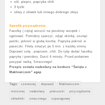
sól, pieprz, papryka chili
3 łyżki
oliwy z oliwek lub innego dobrego oleju
Sposób przyrządzenia:
Fasolkę ( ciętą) wrzucić na posolony wrzątek i
ugotować. Pomidory sparzyć, zdjąć skórkę, usunąć
pestki, pokroić w grubą kostkę. Paprykę pokroić w
paseczki. Filety smażyć po 5 min. z każdej strony.
Doprawić solą , pieprzem, chili. Do ryby dodać fasolkę,
paprykę i pomidory. Dusić 4 minuty. Przed podaniem
posypać natką. Smacznego!
Przepis została nadesłany na konkurs “Święta z
Makłowiczem” agap
Tags:
czerwonej
doprawić
Makłowiczem
mrożonej
nadesłany
pietruszki
przyrządzenia
składniki
smacznego
szparagowej