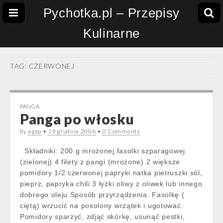
Pychotka.pl – Przepisy
Kulinarne
TAG:
CZERWONEJ
PANGA
Panga po włosku
by
agap
•
19 grudnia 2006
•
0 Comments
Składniki: 200 g mrożonej fasolki szparagowej
(zielonej) 4 filety z pangi (mrożone) 2 większe
pomidory 1/2 czerwonej papryki natka pietruszki sól,
pieprz, papryka chili 3 łyżki oliwy z oliwek lub innego
dobrego oleju Sposób przyrządzenia: Fasolkę (
ciętą) wrzucić na posolony wrzątek i ugotować.
Pomidory sparzyć, zdjąć skórkę, usunąć pestki,