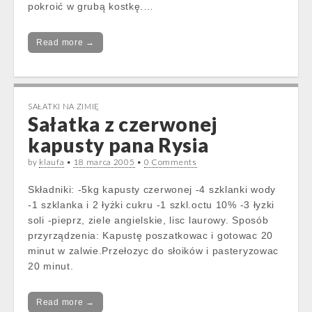
pokroić w grubą kostkę.…
Read more →
SAŁATKI NA ZIMIĘ
Sałatka z czerwonej
kapusty pana Rysia
by
klaufa
•
18 marca 2005
•
0 Comments
Składniki: -5kg kapusty czerwonej -4 szklanki wody
-1 szklanka i 2 łyżki cukru -1 szkl.octu 10% -3 łyzki
soli -pieprz, ziele angielskie, lisc laurowy. Sposób
przyrządzenia: Kapustę poszatkowac i gotowac 20
minut w zalwie.Przełozyc do słoików i pasteryzowac
20 minut.
Read more →