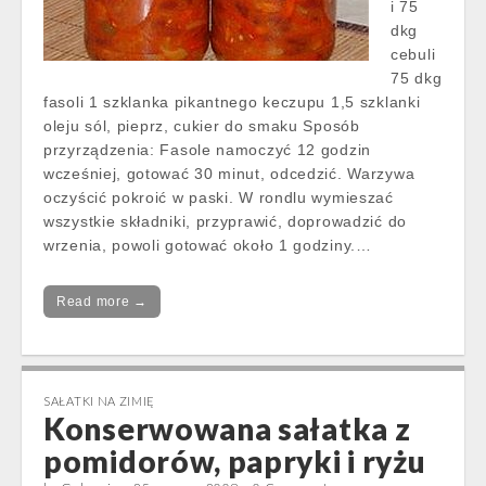
i 75
dkg
cebuli
75 dkg
fasoli 1 szklanka pikantnego keczupu 1,5 szklanki
oleju sól, pieprz, cukier do smaku Sposób
przyrządzenia: Fasole namoczyć 12 godzin
wcześniej, gotować 30 minut, odcedzić. Warzywa
oczyścić pokroić w paski. W rondlu wymieszać
wszystkie składniki, przyprawić, doprowadzić do
wrzenia, powoli gotować około 1 godziny.…
Read more →
SAŁATKI NA ZIMIĘ
Konserwowana sałatka z
pomidorów, papryki i ryżu