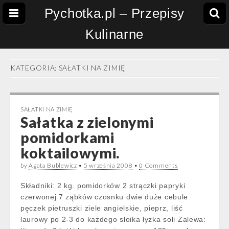
Pychotka.pl – Przepisy
Kulinarne
KATEGORIA:
SAŁATKI NA ZIMIĘ
SAŁATKI NA ZIMIĘ
Sałatka z zielonymi
pomidorkami
koktailowymi.
by
Agata Bublewicz
•
5 września 2008
•
0 Comments
Składniki: 2 kg. pomidorków 2 strączki papryki
czerwonej 7 ząbków czosnku dwie duże cebule
pęczek pietruszki ziele angielskie, pieprz, liść
laurowy po 2-3 do każdego słoika łyżka soli Zalewa: