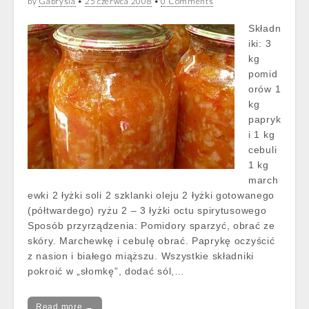
by
Gabrysia
•
25 czerwca 2008
•
0 Comments
Składn
iki: 3
kg
pomid
orów 1
kg
papryk
i 1 kg
cebuli
1 kg
march
ewki 2 łyżki soli 2 szklanki oleju 2 łyżki gotowanego
(półtwardego) ryżu 2 – 3 łyżki octu spirytusowego
Sposób przyrządzenia: Pomidory sparzyć, obrać ze
skóry. Marchewkę i cebulę obrać. Paprykę oczyścić
z nasion i białego miąższu. Wszystkie składniki
pokroić w „słomkę”, dodać sól,…
Read more →