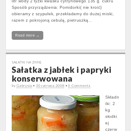
litr wody 2 łyżki kwasku cytrynowego 135 g. cukru
Sposób przyrządzenia: Pomidorki( nie kroić)
obieramy z szypułek, przekładamy do dużej miski,
razem z pokrojoną cebulą, pietruszką…
Read more →
SAŁATKI NA ZIMIĘ
Sałatka z jabłek i papryki
konserwowana
by
Gabrysia
•
30 czerwca 2008
•
0 Comments
Składn
iki: 2
kg
słodki
ej
czerw