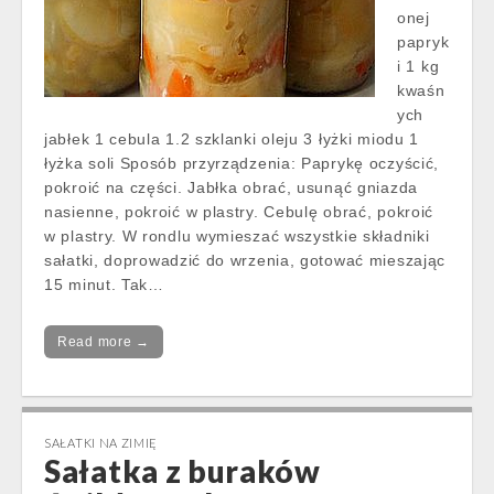
onej
papryk
i 1 kg
kwaśn
ych
jabłek 1 cebula 1.2 szklanki oleju 3 łyżki miodu 1
łyżka soli Sposób przyrządzenia: Paprykę oczyścić,
pokroić na części. Jabłka obrać, usunąć gniazda
nasienne, pokroić w plastry. Cebulę obrać, pokroić
w plastry. W rondlu wymieszać wszystkie składniki
sałatki, doprowadzić do wrzenia, gotować mieszając
15 minut. Tak…
Read more →
SAŁATKI NA ZIMIĘ
Sałatka z buraków