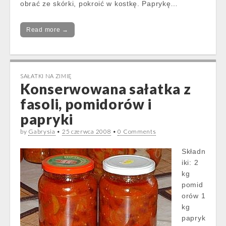
obrać ze skórki, pokroić w kostkę. Paprykę…
Read more →
SAŁATKI NA ZIMIĘ
Konserwowana sałatka z
fasoli, pomidorów i
papryki
by
Gabrysia
•
25 czerwca 2008
•
0 Comments
Składn
iki: 2
kg
pomid
orów 1
kg
papryk