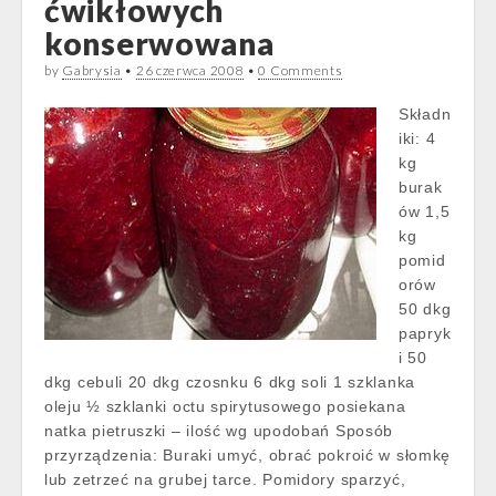
ćwikłowych
konserwowana
by
Gabrysia
•
26 czerwca 2008
•
0 Comments
Składn
iki: 4
kg
burak
ów 1,5
kg
pomid
orów
50 dkg
papryk
i 50
dkg cebuli 20 dkg czosnku 6 dkg soli 1 szklanka
oleju ½ szklanki octu spirytusowego posiekana
natka pietruszki – ilość wg upodobań Sposób
przyrządzenia: Buraki umyć, obrać pokroić w słomkę
lub zetrzeć na grubej tarce. Pomidory sparzyć,