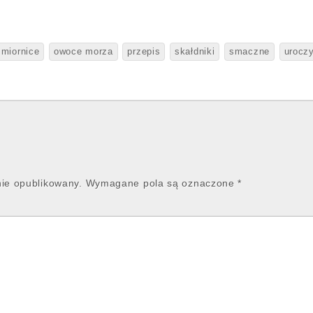
śmiornice
owoce morza
przepis
skałdniki
smaczne
uroczy
nie opublikowany.
Wymagane pola są oznaczone
*