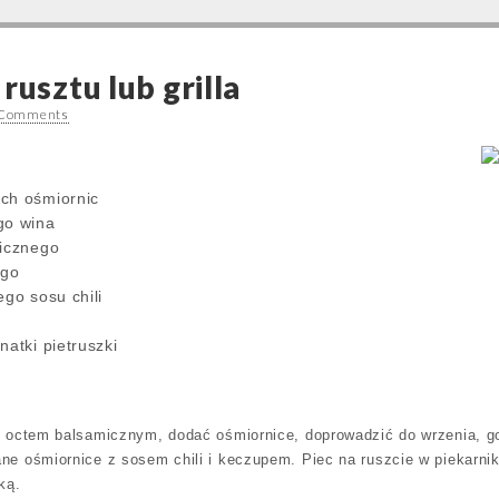
rusztu lub grilla
 Comments
ch ośmiornic
go wina
micznego
ego
ego sosu chili
natki pietruszki
 octem balsamicznym, dodać ośmiornice, doprowadzić do wrzenia, g
 ośmiornice z sosem chili i keczupem. Piec na ruszcie w piekarniku 
ką.