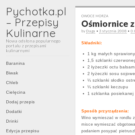
Pychotka.pl
OWOCE MORZA
– Przepisy
Ośmiornice z 
Kulinarne
by
Daga
•
3 stycznia 2008
•
0
Nowa odsłona popularnego
Składniki:
portalu z przepisami
kulinarnymi
1 kg małych sprawiony
1,5 szklanki czerwone
Main
Skip
Baranina
2 łyżeczki octu balsa
menu
to
Biwak
2 łyżeczki sosu sojow
content
¼ szklanki słodko ostr
Chleb
¼ szklanki keczupu
Cielęcina
1 szklanka posiekanej 
Dodaj przepis
Sposób przyrządzenia:
Dodatki
Wino wymieszać w rondlu z
Drinki
misce wymieszać obgotowane
Edycja przepisu
podaniem posypać pietrusz