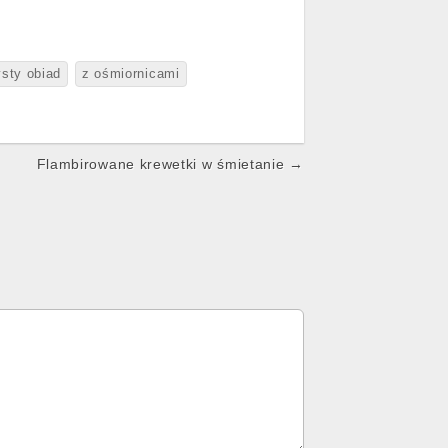
sty obiad
z ośmiornicami
Flambirowane krewetki w śmietanie →