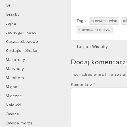
Grill
Grzyby
Tags:
czerwone wino
o
Jajka
z owocami morza
Jednogarnkowe
Kasza, Zbożowe
Post
← Tulipan Wioletty
Koktajle i Shake
navigation
Makarony
Dodaj komentarz
Marynaty
Twój adres e-mail nie zosta
Members
Komentarz
*
Mięsa
Mleczne
Nalewki
Owoce
Owoce morza