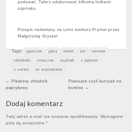
podawać. Talerz udekorować kilkoma listkami
szpinaku.
Przepis nadesłany na Letni konkurs Prymat przez
Małgorzatę Gryszel
Tags:
jajeczne
jajka
omlet
ser
serowe
składniki
smaczne
szpinak
z jajkiem
z serem
ze szpinakiem
Post
← Pikantny chłodnik
Piwoszek czyli kurczak na
navigation
paprykowy
butelce →
Dodaj komentarz
Twój adres e-mail nie zostanie opublikowany.
Wymagane
pola są oznaczone
*