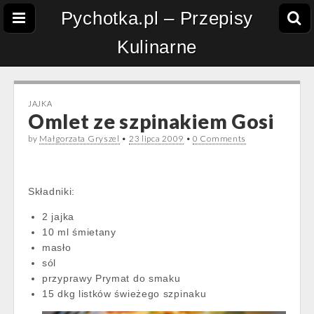
Pychotka.pl – Przepisy
Kulinarne
JAJKA
Omlet ze szpinakiem Gosi
by
Małgorzata Gryszel
•
23 lipca 2009
•
0 Comments
Składniki:
2 jajka
10 ml śmietany
masło
sól
przyprawy Prymat do smaku
15 dkg listków świeżego szpinaku