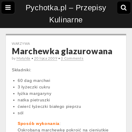
Pychotka.pl – Przepisy
Kulinarne
WARZYWA
Marchewka glazurowana
by
Matylda
•
20 lipca 2009
•
0 Comments
Składniki:
60 dag marchwi
3 łyżeczki cukru
łyżka margaryny
natka pietruszki
ćwierć łyżeczki białego pieprzu
sól
Sposób wykonania
:
Oskrobaną marchewkę pokroić na cieniutkie