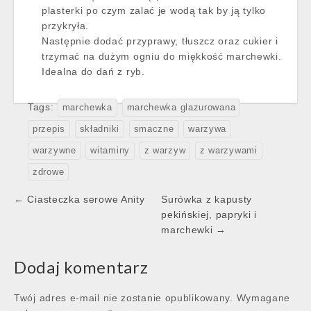
plasterki po czym zalać je wodą tak by ją tylko
przykryła.
Następnie dodać przyprawy, tłuszcz oraz cukier i
trzymać na dużym ogniu do miękkość marchewki.
Idealna do dań z ryb.
Tags:
marchewka
marchewka glazurowana
przepis
składniki
smaczne
warzywa
warzywne
witaminy
z warzyw
z warzywami
zdrowe
Post
← Ciasteczka serowe Anity
Surówka z kapusty
navigation
pekińskiej, papryki i
marchewki →
Dodaj komentarz
Twój adres e-mail nie zostanie opublikowany.
Wymagane