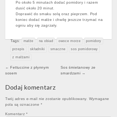
Po około 5 minutach dodać pomidory i razem
dusić około 20 minut.
Doprawić do smaku solą oraz pieprzem. Pod
koniec dodać małże i chwilę jeszcze trzymać na
ogniu aby się zagrzały.
Tags:
małże
na obiad
owoce morze
pomidory
przepis
składniki
smaczne
sos pomidorowy
z małżami
Post
← Fettuccine z płynnym
Sos śmietanowy ze
navigation
sosem
smardzami →
Dodaj komentarz
Twój adres e-mail nie zostanie opublikowany.
Wymagane
pola są oznaczone
*
Komentarz
*