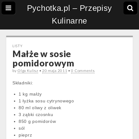
Pychotka.pl – Przepisy
Kulinarne
LISTY
Małże w sosie
pomidorowym
by
Olga Kulisz
•
20 maja 2011
•
0 Comments
Składniki:
1 kg małży
1 łyżka sosu cytrynowego
80 ml oliwy z oliwek
3 ząbki czosnku
850 g pomidorów
sól
pieprz