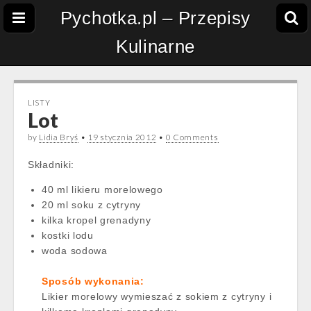
Pychotka.pl – Przepisy
Kulinarne
LISTY
Lot
by
Lidia Bryś
•
19 stycznia 2012
•
0 Comments
Składniki:
40 ml likieru morelowego
20 ml soku z cytryny
kilka kropel grenadyny
kostki lodu
woda sodowa
Sposób wykonania:
Likier morelowy wymieszać z sokiem z cytryny i