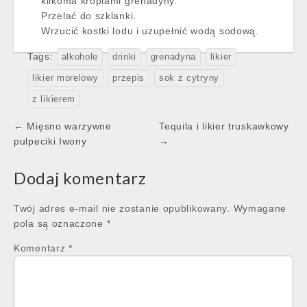
kilkoma kroplami grenadyny.
Przelać do szklanki.
Wrzucić kostki lodu i uzupełnić wodą sodową.
Tags:
alkohole
drinki
grenadyna
likier
likier morelowy
przepis
sok z cytryny
z likierem
Post
← Mięsno warzywne
Tequila i likier truskawkowy
navigation
pulpeciki Iwony
→
Dodaj komentarz
Twój adres e-mail nie zostanie opublikowany.
Wymagane
pola są oznaczone
*
Komentarz
*