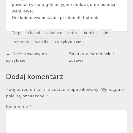
powstał syrop a gdy ostygnie dodać go do esencji
waniliowej.
Dokładnie wymieszać i przelać do butelek.
Tags:
alkohol
alkohole
drink
drinki
likier
spirytus
wanilia
ze spirytusem
Post
← Likier kawowy na
Sałatka z marchewki i
navigation
spirytusie
żurawin →
Dodaj komentarz
Twój adres e-mail nie zostanie opublikowany.
Wymagane
pola są oznaczone
*
Komentarz
*