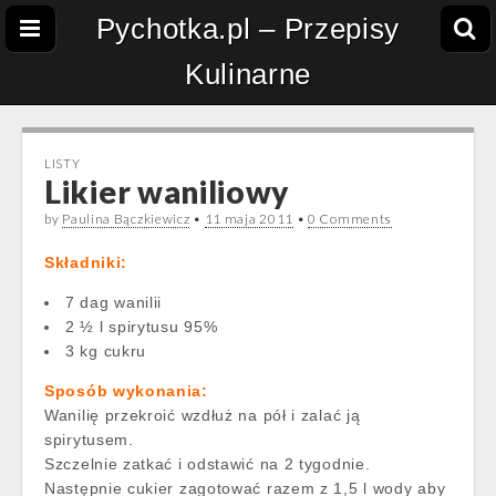
Pychotka.pl – Przepisy
Kulinarne
LISTY
Likier waniliowy
by
Paulina Bączkiewicz
•
11 maja 2011
•
0 Comments
Składniki:
7 dag wanilii
2 ½ l spirytusu 95%
3 kg cukru
Sposób wykonania:
Wanilię przekroić wzdłuż na pół i zalać ją
spirytusem.
Szczelnie zatkać i odstawić na 2 tygodnie.
Następnie cukier zagotować razem z 1,5 l wody aby