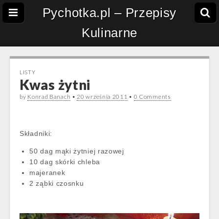
Pychotka.pl – Przepisy
Kulinarne
LISTY
Kwas żytni
by
Konrad Banach
•
20 września 2011
•
0 Comments
Składniki:
50 dag mąki żytniej razowej
10 dag skórki chleba
majeranek
2 ząbki czosnku