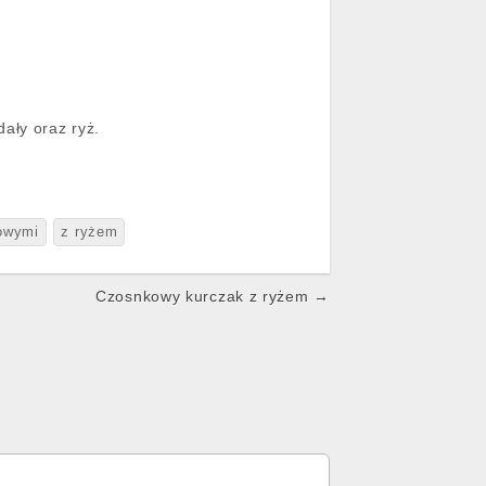
ały oraz ryż.
łowymi
z ryżem
Czosnkowy kurczak z ryżem →