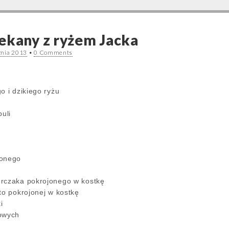
ekany z ryżem Jacka
znia 2013
•
0 Comments
o i dzikiego ryżu
buli
zonego
urczaka pokrojonego w kostkę
to pokrojonej w kostkę
i
łowych