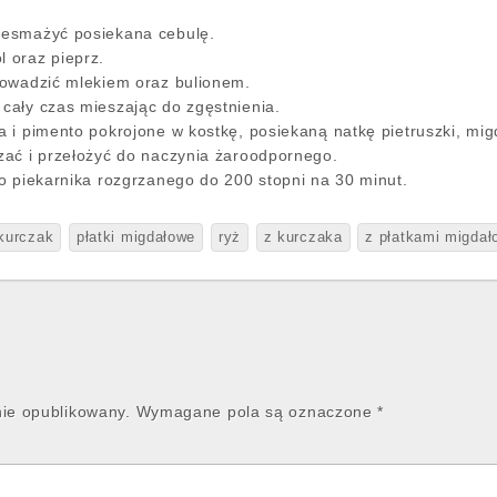
zesmażyć posiekana cebulę.
 oraz pieprz.
rowadzić mlekiem oraz bulionem.
cały czas mieszając do zgęstnienia.
 i pimento pokrojone w kostkę, posiekaną natkę pietruszki, migd
zać i przełożyć do naczynia żaroodpornego.
o piekarnika rozgrzanego do 200 stopni na 30 minut.
kurczak
płatki migdałowe
ryż
z kurczaka
z płatkami migda
nie opublikowany.
Wymagane pola są oznaczone
*