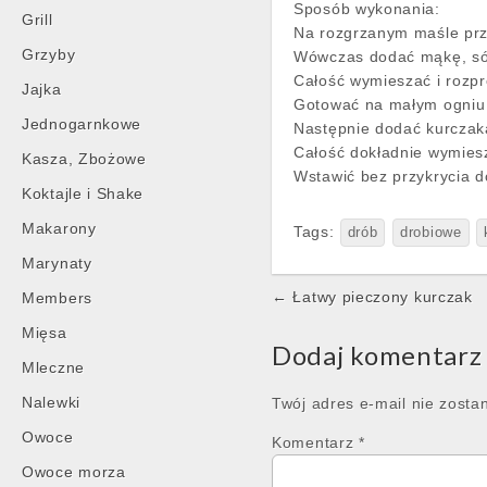
Sposób wykonania:
Grill
Na rozgrzanym maśle pr
Grzyby
Wówczas dodać mąkę, sól
Całość wymieszać i rozp
Jajka
Gotować na małym ogniu 
Jednogarnkowe
Następnie dodać kurczaka
Całość dokładnie wymies
Kasza, Zbożowe
Wstawić bez przykrycia d
Koktajle i Shake
Makarony
Tags:
drób
drobiowe
Marynaty
Post
← Łatwy pieczony kurczak
Members
navigation
Mięsa
Dodaj komentarz
Mleczne
Nalewki
Twój adres e-mail nie zosta
Owoce
Komentarz
*
Owoce morza