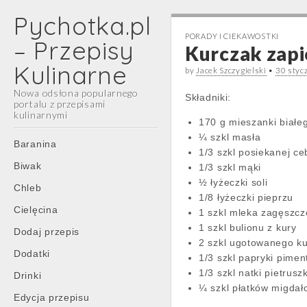
Pychotka.pl
PORADY I CIEKAWOSTKI
– Przepisy
Kurczak zapi
Kulinarne
by
Jacek Szczygielski
•
30 styc
Nowa odsłona popularnego
Składniki:
portalu z przepisami
kulinarnymi
170 g mieszanki białeg
¼ szkl masła
Main
Skip
Baranina
1/3 szkl posiekanej ce
menu
to
Biwak
1/3 szkl mąki
content
½ łyżeczki soli
Chleb
1/8 łyżeczki pieprzu
Cielęcina
1 szkl mleka zagęszc
1 szkl bulionu z kury
Dodaj przepis
2 szkl ugotowanego k
Dodatki
1/3 szkl papryki pimen
1/3 szkl natki pietruszk
Drinki
¼ szkl płatków migda
Edycja przepisu