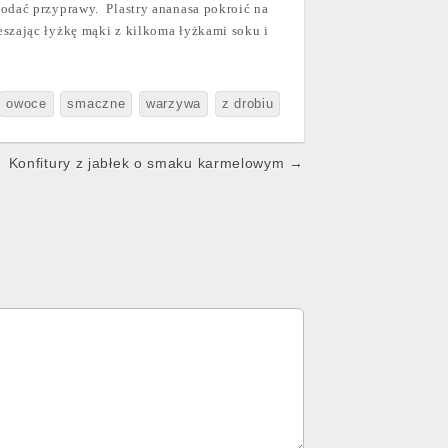
dodać przyprawy.
Plastry ananasa pokroić na
eszając łyżkę mąki z kilkoma łyżkami soku i
owoce
smaczne
warzywa
z drobiu
Konfitury z jabłek o smaku karmelowym →