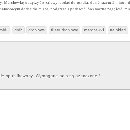
y. Marchewkę obsączyć z zalewy, dodać do rondla, dusić razem 5 minut, 
 ananasowym dodać do mięsa, podgrzać i podawać. Sos można zagęścić
mi
robiu
drób
drobiowe
filety drobiowe
marchewki
na obiad
nie opublikowany.
Wymagane pola są oznaczone
*