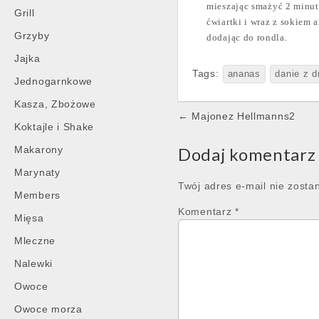
mieszając smażyć 2 minut
Grill
ćwiartki i wraz z sokiem
Grzyby
dodając do rondla.
Jajka
Tags:
ananas
danie z d
Jednogarnkowe
Kasza, Zbożowe
Post
← Majonez Hellmanns2
Koktajle i Shake
navigation
Makarony
Dodaj komentarz
Marynaty
Twój adres e-mail nie zosta
Members
Komentarz
*
Mięsa
Mleczne
Nalewki
Owoce
Owoce morza