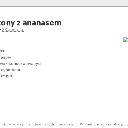
zony z ananasem
•
0 Comments
biu
nasów
ewek konserwowanych
o cynamonu
 imbiru
roić w kostkę. Cebulę obrać, drobno pokroić. W rondlu rozgrzać oliwę, d