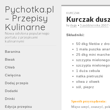
Pychotka.pl
KURCZAK
– Przepisy
Kurczak dus
Kulinarne
by
daga
•
5 października 2007
Nowa odsłona popularnego
Składniki:
portalu z przepisami
kulinarnymi
50 dkg filetów z dro
1 mała puszka ana
Main
Skip
Baranina
25 dkg mini march
menu
to
Biwak
szczypta mieloneg
content
szczypta mielonego
Chleb
1 duża cebula
Cielęcina
natka pietruszki
oliwa z oliwek
Dodaj przepis
sól, pieprz
Dodatki
Drinki
Sposób przyrządzenia:
Edycja przepisu
Mięso umyć, osuszyć, pok