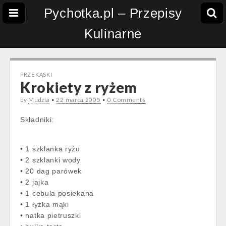
Pychotka.pl – Przepisy
Kulinarne
PRZEKĄSKI
Krokiety z ryżem
by
Mudzia
•
22 marca 2005
•
0 Comments
Składniki:
• 1 szklanka ryżu
• 2 szklanki wody
• 20 dag parówek
• 2 jajka
• 1 cebula posiekana
• 1 łyżka mąki
• natka pietruszki