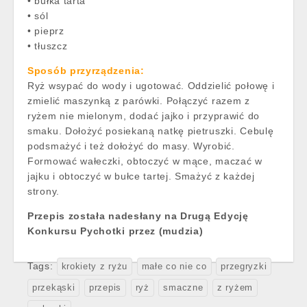
• bułka tarta
• sól
• pieprz
• tłuszcz
Sposób przyrządzenia:
Ryż wsypać do wody i ugotować. Oddzielić połowę i
zmielić maszynką z parówki. Połączyć razem z
ryżem nie mielonym, dodać jajko i przyprawić do
smaku. Dołożyć posiekaną natkę pietruszki. Cebulę
podsmażyć i też dołożyć do masy. Wyrobić.
Formować wałeczki, obtoczyć w mące, maczać w
jajku i obtoczyć w bułce tartej. Smażyć z każdej
strony.
Przepis została nadesłany na Drugą Edycję
Konkursu Pychotki przez (mudzia)
Tags:
krokiety z ryżu
małe co nie co
przegryzki
przekąski
przepis
ryż
smaczne
z ryżem