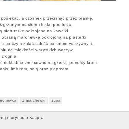
posiekać, a czosnek przecisnąć przez praskę.
ozgrzanym masłem i lekko poddusić.
 pietruszkę pokrojoną na kawałki.
 obraną marchewkę pokrojoną na plasterki.
niu po czym zalać całość bulionem warzywnym.
niu do miękkości wszystkich warzyw.
 z ognia.
ć dokładnie zmiksować na gładki, jednolity krem.
maku imbirem, solą oraz pieprzem.
archewka
z marchewki
zupa
nej marynacie Kacpra