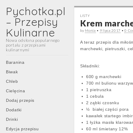
Pychotka.pl
LISTY
– Przepisy
Krem march
Kulinarne
by
Monia
•
9 lipca 2017
•
0 C
Nowa odsłona popularnego
A teraz przepis dla mił
portalu z przepisami
marchewki, pietruszki, ce
kulinarnymi
Main
Skip
Baranina
Składniki:
menu
to
Biwak
content
600 g marchewki
Chleb
700 ml bulionu warzy
1 pietruszka
Cielęcina
1 cebula
Dodaj przepis
2 ząbki czosnku
½ białej części pora
Dodatki
kawałek startego imbi
Drinki
1 łyżka masła klaro
Edycja przepisu
60 ml śmietany 12%