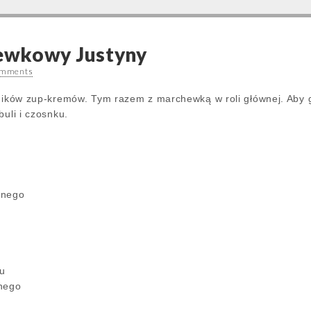
ewkowy Justyny
omments
ośników zup-kremów. Tym razem z marchewką w roli głównej. Aby
buli i czosnku.
wnego
ru
wanego