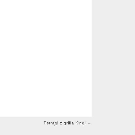
Pstrągi z grilla Kingi →