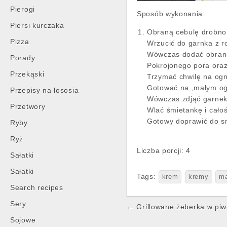
Pierogi
Sposób wykonania:
Piersi kurczaka
Obraną cebulę drobno 
Pizza
Wrzucić do garnka z r
Wówczas dodać obraną
Porady
Pokrojonego pora oraz
Przekąski
Trzymać chwilę na og
Gotować na ,małym og
Przepisy na łososia
Wówczas zdjąć garnek
Przetwory
Wlać śmietankę i całoś
Gotowy doprawić do s
Ryby
Ryż
Liczba porcji: 4
Sałatki
Sałatki
Tags:
krem
kremy
m
Search recipes
Sery
Post
← Grillowane żeberka w piw
navigation
Sojowe