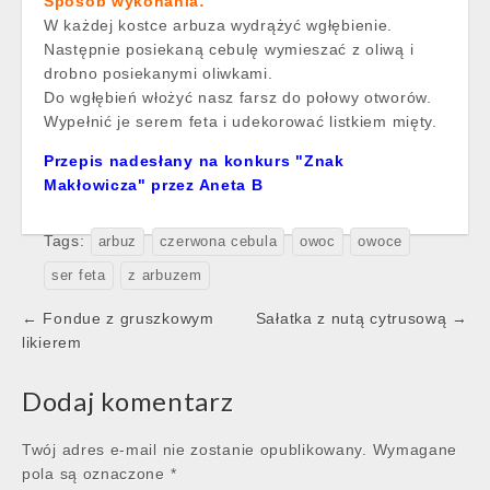
Sposób wykonania:
W każdej kostce arbuza wydrążyć wgłębienie.
Następnie posiekaną cebulę wymieszać z oliwą i
drobno posiekanymi oliwkami.
Do wgłębień włożyć nasz farsz do połowy otworów.
Wypełnić je serem feta i udekorować listkiem mięty.
Przepis nadesłany na konkurs "Znak
Makłowicza" przez Aneta B
Tags:
arbuz
czerwona cebula
owoc
owoce
ser feta
z arbuzem
Post
← Fondue z gruszkowym
Sałatka z nutą cytrusową →
navigation
likierem
Dodaj komentarz
Twój adres e-mail nie zostanie opublikowany.
Wymagane
pola są oznaczone
*