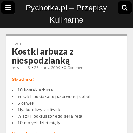
Pychotka.pl – Przepisy
Kulinarne
OWOCE
Kostki arbuza z
niespodzianką
by
Aneta B
•
23 marca 2009
•
0 Comments
Składniki:
10 kostek arbuza
¼ szkl. posiekanej czerwonej cebuli
5 oliwek
1łyżka oliwy z oliwek
½ szkl. pokruszonego sera feta
10 małych liści mięty