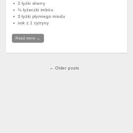
2 łyżki sherry
¼ łyżeczki imbiru
3 łyżki płynnego miodu
sok z 1 cytryny
Read more →
Post
← Older posts
navigation