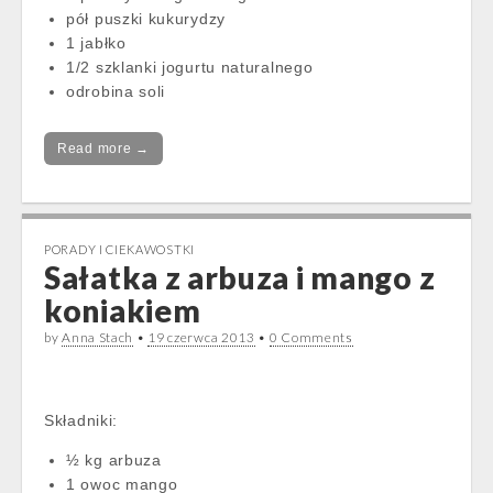
pół puszki kukurydzy
1 jabłko
1/2 szklanki jogurtu naturalnego
odrobina soli
Read more →
PORADY I CIEKAWOSTKI
Sałatka z arbuza i mango z
koniakiem
by
Anna Stach
•
19 czerwca 2013
•
0 Comments
Składniki:
½ kg arbuza
1 owoc mango