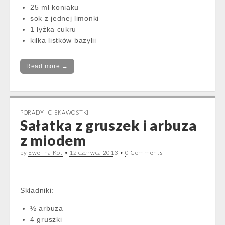
25 ml koniaku
sok z jednej limonki
1 łyżka cukru
kilka listków bazylii
Read more →
PORADY I CIEKAWOSTKI
Sałatka z gruszek i arbuza
z miodem
by
Ewelina Kot
•
12 czerwca 2013
•
0 Comments
Składniki:
½ arbuza
4 gruszki