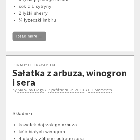
sok z 1 cytryny
2 łyżki sherry
¼ łyżeczki imbiru
Read more →
PORADY I CIEKAWOSTKI
Sałatka z arbuza, winogron
i sera
by
Malwina Piega
•
7 października 2013
•
0 Comments
Składniki:
kawałek dojrzałego arbuza
kiść białych winogron
4 plastry żółtego ostrego sera