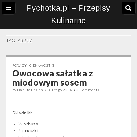
Pychotka.pl – Przepisy
Kulinarne
TAG:
ARBUZ
PORADY I CIEKAWOSTKI
Owocowa sałatka z
miodowym sosem
by
Danuta Pasich
•
3 lutego 2014
•
0 Comments
Składniki:
½ arbuza
4 gruszki