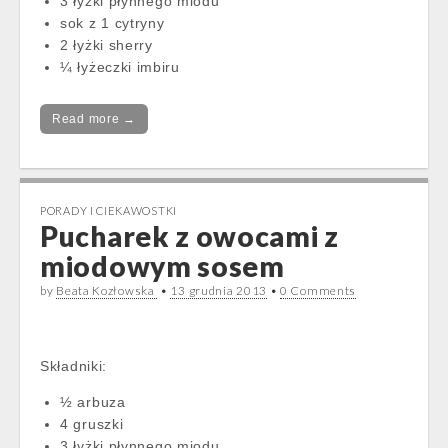
3 łyżki płynnego miodu
sok z 1 cytryny
2 łyżki sherry
¼ łyżeczki imbiru
Read more →
PORADY I CIEKAWOSTKI
Pucharek z owocami z
miodowym sosem
by
Beata Kozłowska
•
13 grudnia 2013
•
0 Comments
Składniki:
½ arbuza
4 gruszki
3 łyżki płynnego miodu