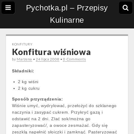
Pychotka.pl – Przepisy
Kulinarne
KONFITURY
Konfitura wiśniowa
by
Marzena
•
24 lipca 2008
•
0 Comments
Składniki:
2 kg wiśni
2 kg cukru
Sposób przyrządzenia:
Wiśnie umyć, wydrylować, przełożyć do szklanego
naczynia i zasypać cukrem. Przykryć gazą i
odstawić na 2 dni. Zlać sok/można go
zapasteryzować/, a owoce zesmażać. Gdy się
zeszklą napełnić słoiczki i zamknąć. Pasteryzować