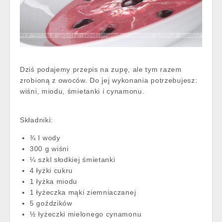
Dziś podajemy przepis na zupę, ale tym razem
zrobioną z owoców. Do jej wykonania potrzebujesz:
wiśni, miodu, śmietanki i cynamonu.
Składniki:
¾ l wody
300 g wiśni
¼ szkl słodkiej śmietanki
4 łyżki cukru
1 łyżka miodu
1 łyżeczka mąki ziemniaczanej
5 goździków
½ łyżeczki mielonego cynamonu