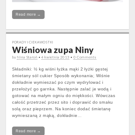
Read more →
PORADY I CIEKAWOSTKI
Wiśniowa zupa Niny
by
Nina Staroń
•
4 kwietnia 2013
•
0 Comments
Składniki: ½ kg wiśni łyżka mąki 2 łyżki gęstej
śmietany sól cukier Sposób wykonania; Wiśnie
dokładnie wymieszać po czym wydrylować i
przełożyć go garnka. Następnie zalać je wodą i
gotować na małym ogniu do miękkości. Wówczas
całość przetrzeć przez sito i doprawić do smaku
solą oraz pieprzem. Na koniec dodać śmietanę
wymieszaną z mąką, dokładnie…
Read more →