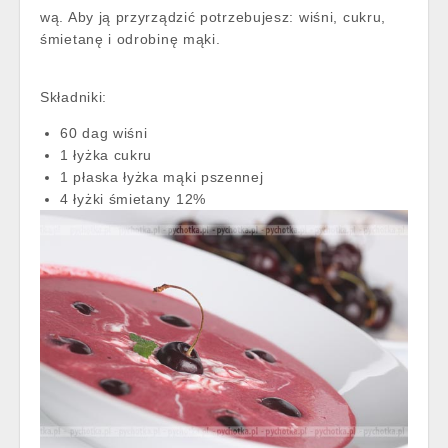
wą. Aby ją przyrządzić potrzebujesz: wiśni, cukru,
śmietanę i odrobinę mąki.
Składniki:
60 dag wiśni
1 łyżka cukru
1 płaska łyżka mąki pszennej
4 łyżki śmietany 12%