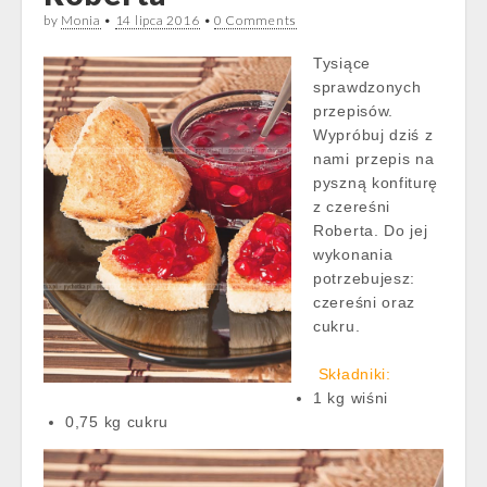
by
Monia
•
14 lipca 2016
•
0 Comments
Tysiące
sprawdzonych
przepisów.
Wypróbuj dziś z
nami przepis na
pyszną konfiturę
z czereśni
Roberta. Do jej
wykonania
potrzebujesz:
czereśni oraz
cukru.
Składniki:
1 kg wiśni
0,75 kg cukru