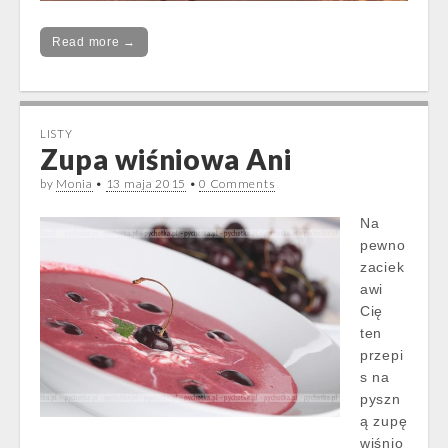
Read more →
LISTY
Zupa wiśniowa Ani
by
Monia
•
13 maja 2015
•
0 Comments
Na
pewno
zaciek
awi
Cię
ten
przepi
s na
pyszn
ą zupę
wiśnio