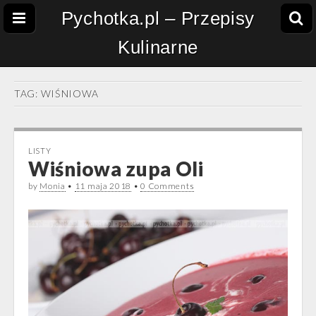
Pychotka.pl – Przepisy
Kulinarne
TAG:
WIŚNIOWA
LISTY
Wiśniowa zupa Oli
by
Monia
•
11 maja 2018
•
0 Comments