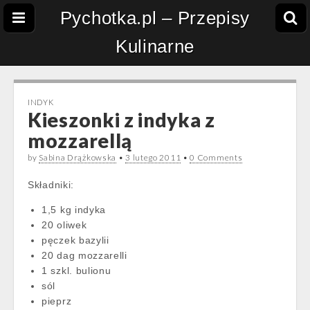
Pychotka.pl – Przepisy
Kulinarne
INDYK
Kieszonki z indyka z
mozzarellą
by
Sabina Drążkowska
•
3 lutego 2011
•
0 Comments
Składniki:
1,5 kg indyka
20 oliwek
pęczek bazylii
20 dag mozzarelli
1 szkl. bulionu
sól
pieprz