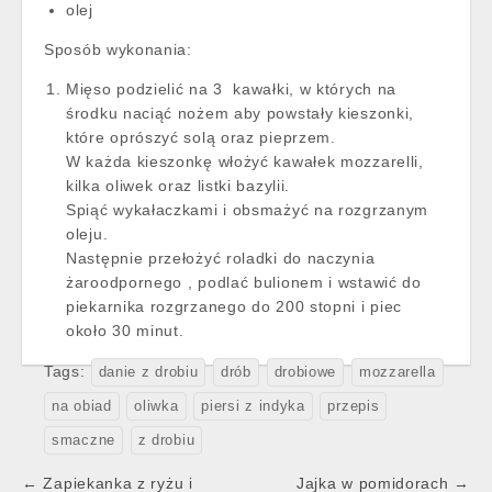
olej
Sposób wykonania:
Mięso podzielić na 3 kawałki, w których na
środku naciąć nożem aby powstały kieszonki,
które oprószyć solą oraz pieprzem.
W każda kieszonkę włożyć kawałek mozzarelli,
kilka oliwek oraz listki bazylii.
Spiąć wykałaczkami i obsmażyć na rozgrzanym
oleju.
Następnie przełożyć roladki do naczynia
żaroodpornego , podlać bulionem i wstawić do
piekarnika rozgrzanego do 200 stopni i piec
około 30 minut.
Tags:
danie z drobiu
drób
drobiowe
mozzarella
na obiad
oliwka
piersi z indyka
przepis
smaczne
z drobiu
Post
← Zapiekanka z ryżu i
Jajka w pomidorach →