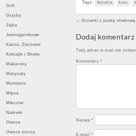
Tags:
bryndza
kasz
Grill
Grzyby
Post
← Grzanki z pastą oliwkową
Jajka
navigation
Jednogarnkowe
Dodaj komentarz
Kasza, Zbożowe
Twój adres e-mail nie zosta
Koktajle i Shake
Komentarz
*
Makarony
Marynaty
Members
Mięsa
Mleczne
Nalewki
Nazwa
*
Owoce
Owoce morza
E-mail
*