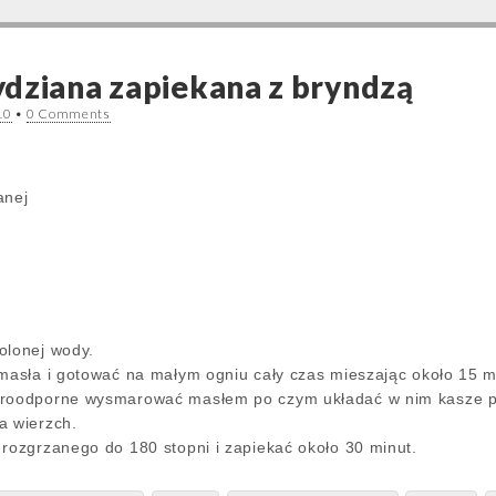
dziana zapiekana z bryndzą
10
•
0 Comments
anej
olonej wody.
 masła i gotować na małym ogniu cały czas mieszając około 15 m
aroodporne wysmarować masłem po czym układać w nim kasze pr
a wierzch.
 rozgrzanego do 180 stopni i zapiekać około 30 minut.