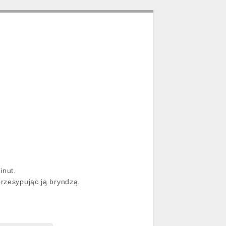
inut.
zesypując ją bryndzą.