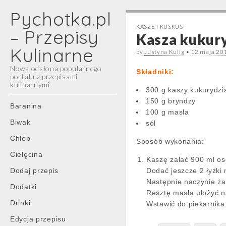
Pychotka.pl
KASZE I KUSKUS
– Przepisy
Kasza kukury
Kulinarne
by
Justyna Kulig
•
12 maja 20
Nowa odsłona popularnego
Składniki:
portalu z przepisami
kulinarnymi
300 g kaszy kukurydzi
150 g bryndzy
Main
Skip
Baranina
100 g masła
menu
to
Biwak
sól
content
Chleb
Sposób wykonania:
Cielęcina
Kaszę zalać 900 ml os
Dodaj przepis
Dodać jeszcze 2 łyżki
Następnie naczynie ż
Dodatki
Resztę masła ułożyć n
Drinki
Wstawić do piekarnika
Edycja przepisu