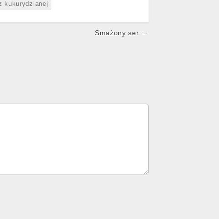
z kukurydzianej
Smażony ser →