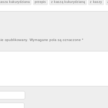
kasza kukurydziana
przepis
z kaszą kukurydzianą
z kaszy
nie opublikowany.
Wymagane pola są oznaczone
*