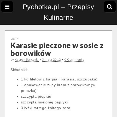
Pychotka.pl – Przepisy
Kulinarne
LISTY
Karasie pieczone w sosie z
borowików
by
Kacper Barczyk
•
3 maja 2012
•
0 Comments
Składniki:
1 kg filetów z karpia ( karasia, szczupaka)
1 opakowanie zupy krem z borowików (w
proszku)
szczypta pieprzu
szczypta mielonej papryki
3 łyżki tartego żółtego sera