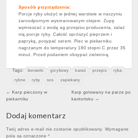
Sposób przyrządzenia:
Porcje ryby ułożyć w jednej warstwie w naczyniu
żaroodpornym wysmarowanym olejem. Zupę
wymieszać z wodą ag przepisu producenta, zalać
nią porcje ryby. Całość oprószyć pieprzem i
papryką, posypać serem. Piec w piekarniku
nagrzanym do temperatury 180 stopni C przez 35
minut. Przed podaniem obsypać zieleniną.
Tags:
borowiki
grzybowy
karaś
przepis
ryba
rybne
ryby
sos
zapiekany
Post
← Karp pieczony w
Karp gotowany na parze po
navigation
piekarniku
kantońsku →
Dodaj komentarz
Twój adres e-mail nie zostanie opublikowany.
Wymagane
pola są oznaczone
*