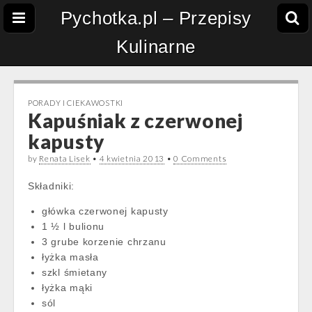
Pychotka.pl – Przepisy
Kulinarne
PORADY I CIEKAWOSTKI
Kapuśniak z czerwonej
kapusty
by
Renata Lisek
•
4 kwietnia 2013
•
0 Comments
Składniki:
główka czerwonej kapusty
1 ½ l bulionu
3 grube korzenie chrzanu
łyżka masła
szkl śmietany
łyżka mąki
sól