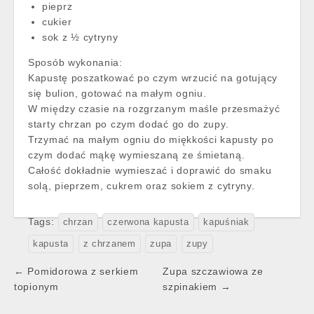
pieprz
cukier
sok z ½ cytryny
Sposób wykonania:
Kapustę poszatkować po czym wrzucić na gotujący
się bulion, gotować na małym ogniu.
W między czasie na rozgrzanym maśle przesmażyć
starty chrzan po czym dodać go do zupy.
Trzymać na małym ogniu do miękkości kapusty po
czym dodać mąkę wymieszaną ze śmietaną.
Całość dokładnie wymieszać i doprawić do smaku
solą, pieprzem, cukrem oraz sokiem z cytryny.
Tags:
chrzan
czerwona kapusta
kapuśniak
kapusta
z chrzanem
zupa
zupy
Post
← Pomidorowa z serkiem
Zupa szczawiowa ze
navigation
topionym
szpinakiem →