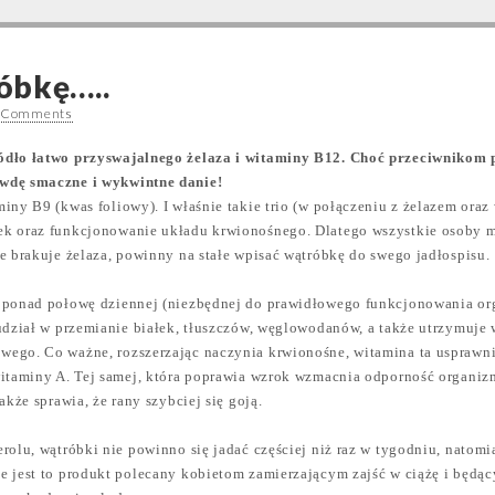
óbkę…..
 Comments
ódło łatwo przyswajalnego żelaza i witaminy B12. Choć przeciwnikom 
wdę smaczne i wykwintne danie!
iny B9 (kwas foliowy). I właśnie takie trio (w połączeniu z żelazem or
k oraz funkcjonowanie układu krwionośnego. Dlatego wszystkie osoby ma
e brakuje żelaza, powinny na stałe wpisać wątróbkę do swego jadłospisu.
 ponad połowę dziennej (niezbędnej do prawidłowego funkcjonowania or
 udział w przemianie białek, tłuszczów, węglowodanów, a także utrzymuje
ego. Co ważne, rozszerzając naczynia krwionośne, witamina ta usprawn
itaminy A. Tej samej, która poprawia wzrok wzmacnia odporność organizm
akże sprawia, że rany szybciej się goją.
rolu, wątróbki nie powinno się jadać częściej niż raz w tygodniu, natomia
e jest to produkt polecany kobietom zamierzającym zajść w ciążę i będą