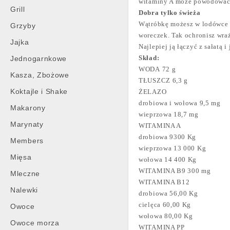
witaminy A może powodować 
Grill
Dobra tylko świeża
Wątróbkę możesz w lodówce p
Grzyby
woreczek. Tak ochronisz wraż
Jajka
Najlepiej ją łączyć z sałatą
Skład:
Jednogarnkowe
WODA
72 g
Kasza, Zbożowe
TŁUSZCZ
6,3 g
Koktajle i Shake
ŻELAZO
drobiowa i wołowa 9,5 mg
Makarony
wieprzowa 18,7 mg
Marynaty
WITAMINA A
drobiowa 9300 Kg
Members
wieprzowa 13 000 Kg
Mięsa
wołowa 14 400 Kg
WITAMINA B9
300 mg
Mleczne
WITAMINA B12
Nalewki
drobiowa 56,00 Kg
cielęca 60,00 Kg
Owoce
wołowa 80,00 Kg
Owoce morza
WITAMINA PP