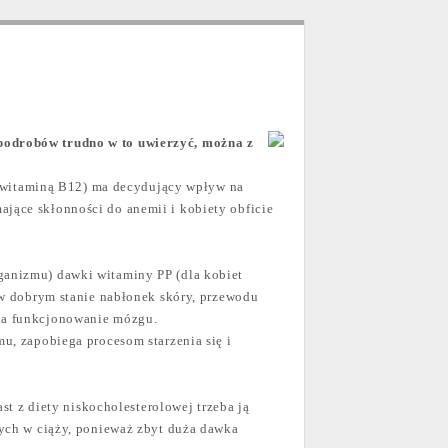
podrobów trudno w to uwierzyć, można z
az witaminą B12) ma decydujący wpływ na
jące skłonności do anemii i kobiety obficie
ganizmu) dawki witaminy PP (dla kobiet
 w dobrym stanie nabłonek skóry, przewodu
ia funkcjonowanie mózgu.
u, zapobiega procesom starzenia się i
st z diety niskocholesterolowej trzeba ją
cych w ciąży, ponieważ zbyt duża dawka