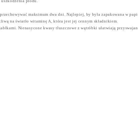
uszkodzenia płodu.
rzechowywać maksimum dwa dni. Najlepiej, by była zapakowana w papier
liwą na światło witaminę A, która jest jej cennym składnikiem.
 i jabłkami. Nienasycone kwasy tłuszczowe z wątróbki ułatwiają przyswajan