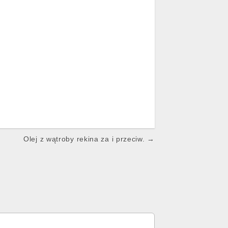
Olej z wątroby rekina za i przeciw. →