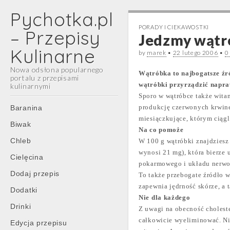
Pychotka.pl
PORADY I CIEKAWOSTKI
– Przepisy
Jedzmy wątr
Kulinarne
by
marek
•
22 lutego 2006
•
0
Nowa odsłona popularnego
Wątróbka to najbogatsze źr
portalu z przepisami
wątróbki przyrządzić napra
kulinarnymi
Sporo w wątróbce także witam
Main
Skip
produkcję czerwonych krwine
Baranina
menu
to
miesiączkujące, którym ciągl
Biwak
content
Na co pomoże
Chleb
W 100 g wątróbki znajdziesz
wynosi 21 mg), która bierze
Cielęcina
pokarmowego i układu nerwow
Dodaj przepis
To także przebogate źródło w
zapewnia jędrność skórze, a t
Dodatki
Nie dla każdego
Drinki
Z uwagi na obecność choleste
całkowicie wyeliminować. Ni
Edycja przepisu