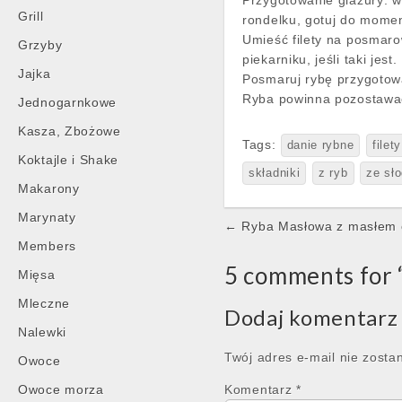
Przygotowanie glazury: ws
Grill
rondelku, gotuj do momen
Umieść filety na posmaro
Grzyby
piekarniku, jeśli taki jes
Jajka
Posmaruj rybę przygotowa
Ryba powinna pozostawać
Jednogarnkowe
Kasza, Zbożowe
Tags:
danie rybne
filet
Koktajle i Shake
składniki
z ryb
ze sło
Makarony
Marynaty
Post
← Ryba Masłowa z masłem 
navigation
Members
5 comments for 
Mięsa
Mleczne
Dodaj komentarz
Nalewki
Twój adres e-mail nie zosta
Owoce
Owoce morza
Komentarz
*