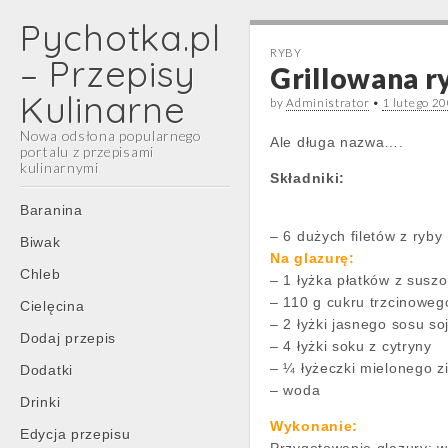
Pychotka.pl
RYBY
– Przepisy
Grillowana ry
Kulinarne
by
Administrator
•
1 lutego 2
Nowa odsłona popularnego
Ale długa nazwa….
portalu z przepisami
kulinarnymi
Składniki:
Main
Skip
Baranina
menu
to
– 6 dużych filetów z ryby
Biwak
content
Na glazurę:
Chleb
– 1 łyżka płatków z suszo
– 110 g cukru trzcinoweg
Cielęcina
– 2 łyżki jasnego sosu s
Dodaj przepis
– 4 łyżki soku z cytryny
– ¼ łyżeczki mielonego zi
Dodatki
– woda
Drinki
Wykonanie:
Edycja przepisu