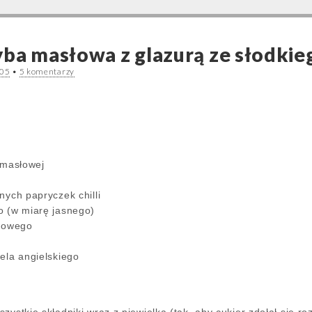
ba masłowa z glazurą ze słodkiego
005
•
5 komentarzy
 masłowej
nych papryczek chilli
o (w miarę jasnego)
ojowego
ela angielskiego