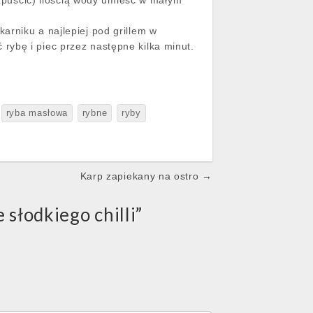
ozpuścić) ilością wody umieść w małym
arniku a najlepiej pod grillem w
óć rybę i piec przez następne kilka minut.
ryba masłowa
rybne
ryby
Karp zapiekany na ostro →
 słodkiego chilli
”