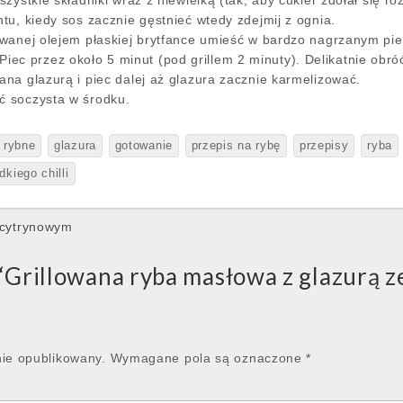
zystkie składniki wraz z niewielką (tak, aby cukier zdołał się r
tu, kiedy sos zacznie gęstnieć wtedy zdejmij z ognia.
wanej olejem płaskiej brytfance umieść w bardzo nagrzanym piek
t. Piec przez około 5 minut (pod grillem 2 minuty). Delikatnie obr
na glazurą i piec dalej aż glazura zacznie karmelizować.
 soczysta w środku.
y rybne
glazura
gotowanie
przepis na rybę
przepisy
ryba
dkiego chilli
cytrynowym
“
Grillowana ryba masłowa z glazurą ze
nie opublikowany.
Wymagane pola są oznaczone
*