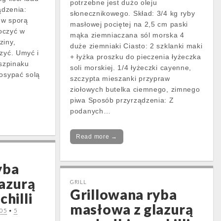
potrzebne jest dużo oleju
ądzenia:
słonecznikowego. Skład: 3/4 kg ryby
 w sporą
masłowej pociętej na 2,5 cm paski
oczyć w
mąka ziemniaczana sól morska 4
ziny,
duże ziemniaki Ciasto: 2 szklanki maki
szyć. Umyć i
+ łyżka proszku do pieczenia łyżeczka
 szpinaku
soli morskiej. 1/4 łyżeczki cayenne,
posypać solą
szczypta mieszanki przypraw
ziołowych butelka ciemnego, zimnego
piwa Sposób przyrządzenia: Z
podanych…
Read more →
yba
azurą
GRILL
Grillowana ryba
chilli
masłowa z glazurą
005
•
5