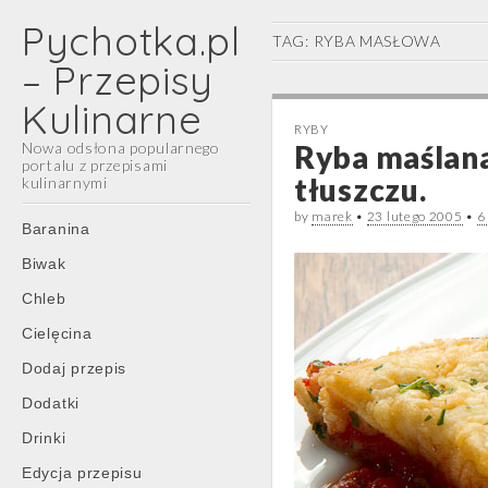
Pychotka.pl
TAG:
RYBA MASŁOWA
– Przepisy
Kulinarne
RYBY
Nowa odsłona popularnego
Ryba maślan
portalu z przepisami
tłuszczu.
kulinarnymi
by
marek
•
23 lutego 2005
•
6
Main
Skip
Baranina
menu
to
Biwak
content
Chleb
Cielęcina
Dodaj przepis
Dodatki
Drinki
Edycja przepisu