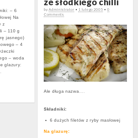
ze słodkiego chilli
by
Administrator
•
1 lutego 2005
•
0
iki: – 6
Comments
słowej Na
w z
i – 110 g
rę jasnego)
ojowego – 4
yżeczki
iego – woda
e glazury:
…
Ale długa nazwa….
Składniki:
6 dużych filetów z ryby masłowej
Na glazurę: