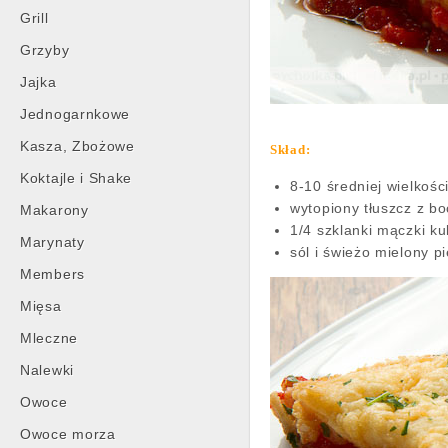
Grill
Grzyby
Jajka
Jednogarnkowe
Kasza, Zbożowe
Skład:
Koktajle i Shake
8-10 średniej wielkośc
wytopiony tłuszcz z b
Makarony
1/4 szklanki mączki ku
Marynaty
sól i świeżo mielony p
Members
Mięsa
Mleczne
Nalewki
Owoce
Owoce morza