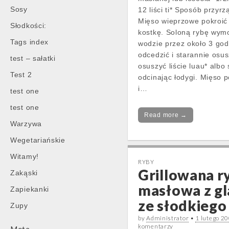
Sosy
12 liści ti* Sposób przyrz
Mięso wieprzowe pokroić
Słodkości:
kostkę. Soloną rybę wym
Tags index
wodzie przez około 3 god
odcedzić i starannie osu
test – sałatki
osuszyć liście luau* albo
Test 2
odcinając łodygi. Mięso 
i…
test one
test one
Read more →
Warzywa
Wegetariańskie
Witamy!
RYBY
Grillowana r
Zakąski
masłowa z gl
Zapiekanki
ze słodkiego 
Zupy
by
Administrator
•
1 lutego 2
komentarzy