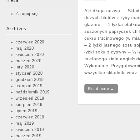
Meta
Ale długa nazwa…. Składn
Zaloguj się
dużych filetów z ryby ma
glazurę: – 1 łyżka płatkó
Archives
suszonych papryczek chill
cukru trzcinowego (w mia
czerwiec 2020
– 2 łyżki jasnego sosu s
maj 2020
łyżki soku z cytryny – ¼ ł
kwiecień 2020
mielonego ziela angielsk
marzec 2020
Wykonanie: Przygotowani
luty 2020
wszystkie składniki wraz
styczeń 2020
grudzień 2019
listopad 2019
Read more →
październik 2019
wrzesień 2019
sierpień 2019
lipiec 2019
czerwiec 2019
maj 2019
kwiecień 2019
marzec 2019