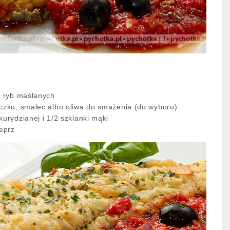
i ryb maślanych
oczku, smalec albo oliwa do smażenia (do wyboru)
kurydzianej i 1/2 szklanki mąki
ieprz