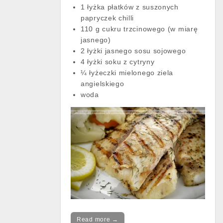
1 łyżka płatków z suszonych
papryczek chilli
110 g cukru trzcinowego (w miarę
jasnego)
2 łyżki jasnego sosu sojowego
4 łyżki soku z cytryny
¼ łyżeczki mielonego ziela
angielskiego
woda
Read more →