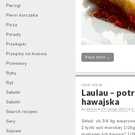
Pierogi
Piersi kurczaka
Pizza
Porady
Przekąski
Przepisy na łososia
Read more →
Przetwory
Ryby
Ryż
INNE MIĘSA
Laulau – pot
Sałatki
hawajska
Sałatki
by
admin
•
23 lutego 2005
•
0
Search recipes
Skład: ok.3/4 kg wieprzo
Sery
2 łyżki soli morskiej 1/2k
Sojowe
maślanej lub łososia* 1/2k