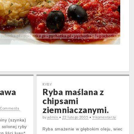
RYBY
rawa
Ryba maślana z
chipsami
ziemniaczanymi.
 Comments
by
admin
•
22 lutego 2005
•
9 komentarzy
winy (szynka)
g solonej ryby
Ryba smażenie w głębokim oleju, wiec
g liści luau*