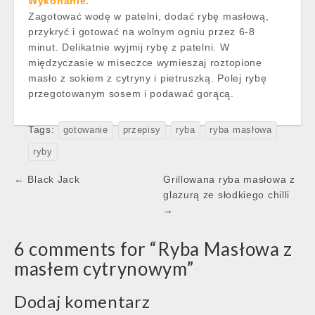
Wykonanie:
Zagotować wodę w patelni, dodać rybę masłową,
przykryć i gotować na wolnym ogniu przez 6-8
minut. Delikatnie wyjmij rybę z patelni. W
międzyczasie w miseczce wymieszaj roztopione
masło z sokiem z cytryny i pietruszką. Polej rybę
przegotowanym sosem i podawać gorącą.
Tags:
gotowanie
przepisy
ryba
ryba masłowa
ryby
Post
← Black Jack
Grillowana ryba masłowa z
navigation
glazurą ze słodkiego chilli
→
6 comments for “
Ryba Masłowa z
masłem cytrynowym
”
Dodaj komentarz