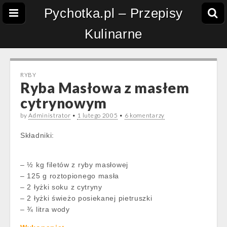
Pychotka.pl – Przepisy
Kulinarne
RYBY
Ryba Masłowa z masłem
cytrynowym
by
Administrator
•
1 lutego 2005
•
6 komentarzy
Składniki:
– ½ kg filetów z ryby masłowej
– 125 g roztopionego masła
– 2 łyżki soku z cytryny
– 2 łyżki świeżo posiekanej pietruszki
– ¾ litra wody