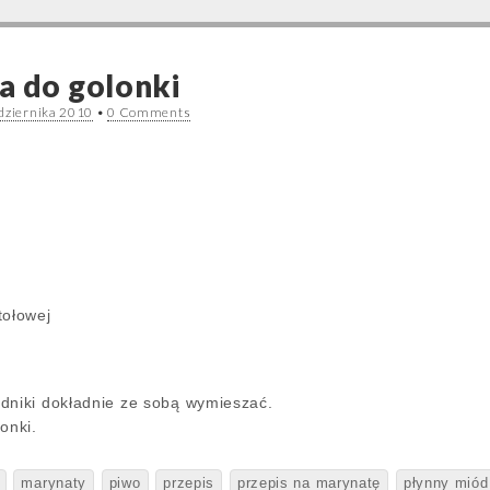
a do golonki
dziernika 2010
•
0 Comments
u
tołowej
dniki dokładnie ze sobą wymieszać.
onki.
marynaty
piwo
przepis
przepis na marynatę
płynny miód