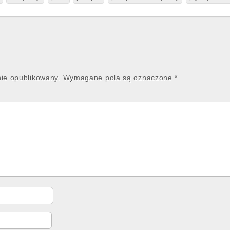
nie opublikowany.
Wymagane pola są oznaczone
*