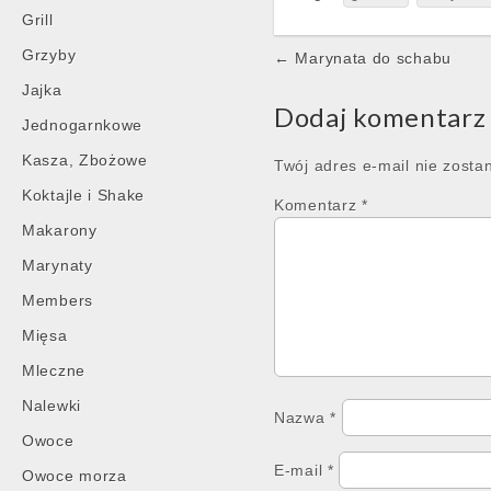
Grill
Post
Grzyby
← Marynata do schabu
navigation
Jajka
Dodaj komentarz
Jednogarnkowe
Kasza, Zbożowe
Twój adres e-mail nie zosta
Koktajle i Shake
Komentarz
*
Makarony
Marynaty
Members
Mięsa
Mleczne
Nalewki
Nazwa
*
Owoce
E-mail
*
Owoce morza