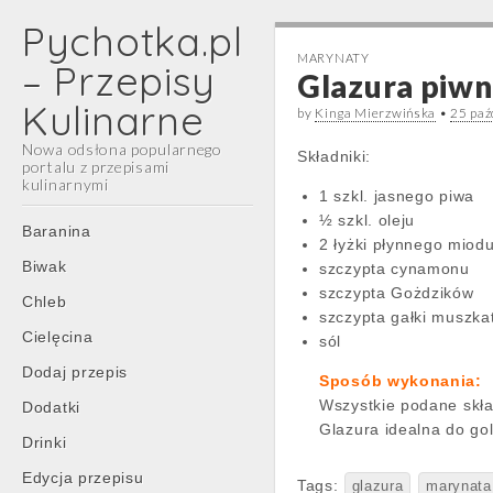
Pychotka.pl
MARYNATY
– Przepisy
Glazura piwn
Kulinarne
by
Kinga Mierzwińska
•
25 paź
Nowa odsłona popularnego
Składniki:
portalu z przepisami
kulinarnymi
1 szkl. jasnego piwa
½ szkl. oleju
Main
Skip
Baranina
2 łyżki płynnego miod
menu
to
Biwak
szczypta cynamonu
content
szczypta Gożdzików
Chleb
szczypta gałki muszka
Cielęcina
sól
Dodaj przepis
Sposób wykonania:
Wszystkie podane skła
Dodatki
Glazura idealna do gol
Drinki
Edycja przepisu
Tags:
glazura
marynata