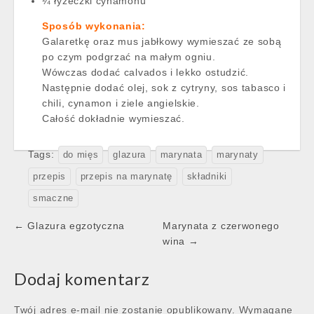
¼ łyżeczki cynamonu
Sposób wykonania:
Galaretkę oraz mus jabłkowy wymieszać ze sobą
po czym podgrzać na małym ogniu.
Wówczas dodać calvados i lekko ostudzić.
Następnie dodać olej, sok z cytryny, sos tabasco i
chili, cynamon i ziele angielskie.
Całość dokładnie wymieszać.
Tags:
do mięs
glazura
marynata
marynaty
przepis
przepis na marynatę
składniki
smaczne
Post
← Glazura egzotyczna
Marynata z czerwonego
navigation
wina →
Dodaj komentarz
Twój adres e-mail nie zostanie opublikowany.
Wymagane