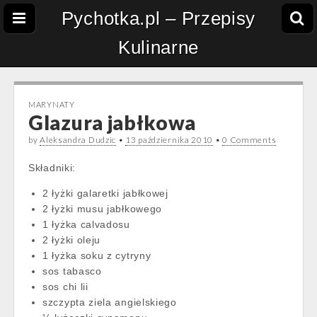
Pychotka.pl – Przepisy
Kulinarne
MARYNATY
Glazura jabłkowa
by
Aleksandra Dudzic
•
13 października 2010
•
0 Comments
Składniki:
2 łyżki galaretki jabłkowej
2 łyżki musu jabłkowego
1 łyżka calvadosu
2 łyżki oleju
1 łyżka soku z cytryny
sos tabasco
sos chi lii
szczypta ziela angielskiego