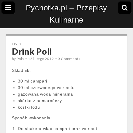
Pychotka.pl – Przepisy
Kulinarne
LISTY
Drink Poli
by
Pola
•
16 lutego 2012
•
0 Comments
Składniki:
30 ml campari
30 ml czerwonego wermutu
gazowana woda mineralna
skórka z pomarańczy
kostki lodu
Sposób wykonania:
Do shakera wlać campari oraz wermut.