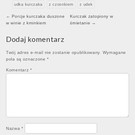
udka kurczaka
z czosnkiem
z udek
Post
← Porcje kurczaka duszone
Kurczak zatopiony w
navigation
w winie z kminkiem
śmietanie →
Dodaj komentarz
Twój adres e-mail nie zostanie opublikowany.
Wymagane
pola są oznaczone
*
Komentarz
*
Nazwa
*