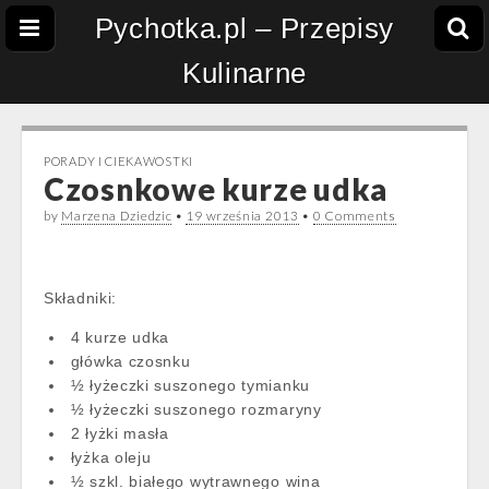
Pychotka.pl – Przepisy
Kulinarne
PORADY I CIEKAWOSTKI
Czosnkowe kurze udka
by
Marzena Dziedzic
•
19 września 2013
•
0 Comments
Składniki:
4 kurze udka
główka czosnku
½ łyżeczki suszonego tymianku
½ łyżeczki suszonego rozmaryny
2 łyżki masła
łyżka oleju
½ szkl. białego wytrawnego wina