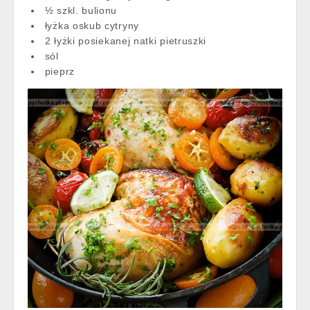
½ szkl. bulionu
łyżka oskub cytryny
2 łyżki posiekanej natki pietruszki
sól
pieprz