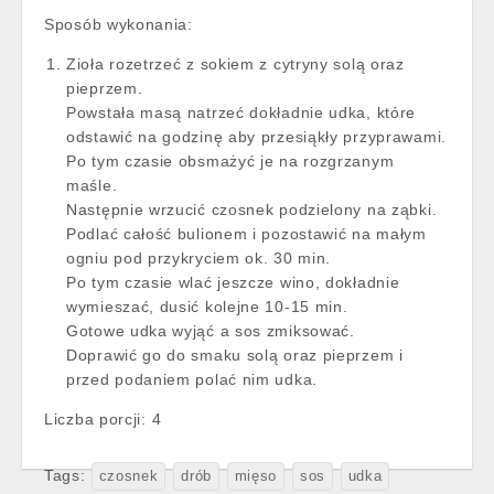
Sposób wykonania:
Zioła rozetrzeć z sokiem z cytryny solą oraz
pieprzem.
Powstała masą natrzeć dokładnie udka, które
odstawić na godzinę aby przesiąkły przyprawami.
Po tym czasie obsmażyć je na rozgrzanym
maśle.
Następnie wrzucić czosnek podzielony na ząbki.
Podlać całość bulionem i pozostawić na małym
ogniu pod przykryciem ok. 30 min.
Po tym czasie wlać jeszcze wino, dokładnie
wymieszać, dusić kolejne 10-15 min.
Gotowe udka wyjąć a sos zmiksować.
Doprawić go do smaku solą oraz pieprzem i
przed podaniem polać nim udka.
Liczba porcji:
4
Tags:
czosnek
drób
mięso
sos
udka