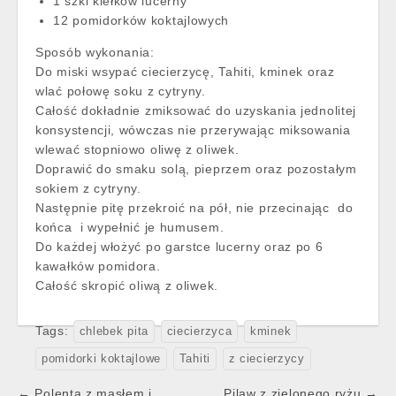
1 szkl kiełków lucerny
12 pomidorków koktajlowych
Sposób wykonania:
Do miski wsypać ciecierzycę, Tahiti, kminek oraz
wlać połowę soku z cytryny.
Całość dokładnie zmiksować do uzyskania jednolitej
konsystencji, wówczas nie przerywając miksowania
wlewać stopniowo oliwę z oliwek.
Doprawić do smaku solą, pieprzem oraz pozostałym
sokiem z cytryny.
Następnie pitę przekroić na pół, nie przecinając do
końca i wypełnić je humusem.
Do każdej włożyć po garstce lucerny oraz po 6
kawałków pomidora.
Całość skropić oliwą z oliwek.
Tags:
chlebek pita
ciecierzyca
kminek
pomidorki koktajlowe
Tahiti
z ciecierzycy
Post
← Polenta z masłem i
Pilaw z zielonego ryżu →