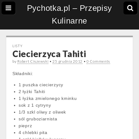
Pychotka.pl – Przepisy
Kulinarne
LISTY
Ciecierzyca Tahiti
by
Robert Ciszewski
•
25 grudnia 2012
•
0 Comments
Składniki:
1 puszka ciecierzycy
2 łyżki Tahiti
1 łyżka zmielonego kminku
sok z 1 cytryny
1/3 szkl oliwy z oliwek
sól gruboziarnista
pieprz
4 chlebki pita