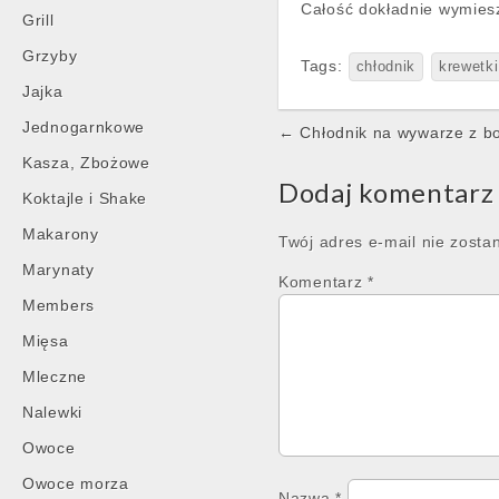
Całość dokładnie wymies
Grill
Grzyby
Tags:
chłodnik
krewetki
Jajka
Post
Jednogarnkowe
← Chłodnik na wywarze z bo
navigation
Kasza, Zbożowe
Dodaj komentarz
Koktajle i Shake
Makarony
Twój adres e-mail nie zosta
Marynaty
Komentarz
*
Members
Mięsa
Mleczne
Nalewki
Owoce
Owoce morza
Nazwa
*