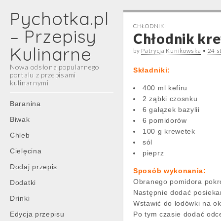
Pychotka.pl
CHŁODNIKI
– Przepisy
Chłodnik kr
Kulinarne
by
Patrycja Kunikowska
•
24 s
Nowa odsłona popularnego
Składniki:
portalu z przepisami
kulinarnymi
400 ml kefiru
2 ząbki czosnku
Main
Skip
Baranina
6 gałązek bazylii
menu
to
Biwak
6 pomidorów
content
100 g krewetek
Chleb
sól
Cielęcina
pieprz
Dodaj przepis
Sposób wykonania:
Obranego pomidora pokro
Dodatki
Następnie dodać posiekane
Drinki
Wstawić do lodówki na ok
Edycja przepisu
Po tym czasie dodać odc