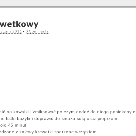
ewetkowy
tycznia 2011
•
0 Comments
ić na kawałki i zmiksować po czym dodać do niego posiekany cz
 listki bazylii i doprawić do smaku solą oraz pieprzem.
oło 45 minut.
edzone z zalewy krewetki sparzone wrzątkiem.